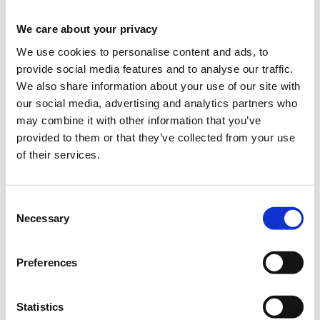
Πότε;
We care about your privacy
Τρίτη, 22 Μαρτίου 2022
11:30 πμ
We use cookies to personalise content and ads, to
provide social media features and to analyse our traffic.
Προσθήκη στο ημερολόγιό σας
We also share information about your use of our site with
our social media, advertising and analytics partners who
Online,
may combine it with other information that you’ve
provided to them or that they’ve collected from your use
Η περίοδος
Empowered: TikTok, Snapchat &
of their services.
εγγραφών έχει λήξει.
Instagram for businesses
Consent
Necessary
Selection
Preferences
Empowered
Live Digital Sessions:
Statistics
Το πρόγραμμα
Empowered
της
Coca
-
Cola
Τρία