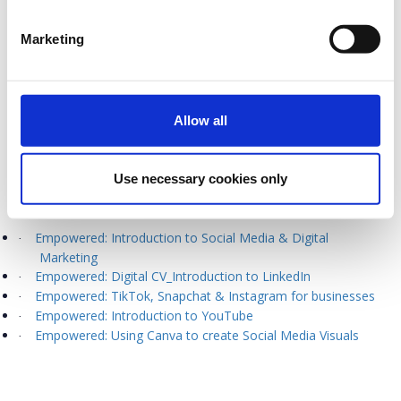
Έψιλον
σε συνεργασία με την
Socialinnov
προσφέρει
δωρεάν για όλους τους συμμετέχοντες ένα εκπαιδευτικό
Marketing
σεμινάριο, κατά την διάρκεια του οποίου θα γνωρίσουν
και θα μάθουν πως μπορούν να αξιοποιήσουν τις νέες
τάσεις των Social Media προς όφελος της επιχείρησης
Allow all
τους.
Κάνε την εγγραφή σου και ανακάλυψέ τα όλα στο Live
Digital Session!
Use necessary cookies only
Όλη
η
σειρά
Digital Skills
του
Empowered:
Empowered: Introduction to Social Media & Digital
·
Marketing
Empowered: Digital CV_Introduction to LinkedIn
·
Empowered: TikTok, Snapchat & Instagram for businesses
·
Empowered: Introduction to YouTube
·
Empowered: Using Canva to create Social Media Visuals
·