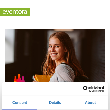
Empowered: TikTok, Snapchat & Instagram for
Consent
Details
About
businesses