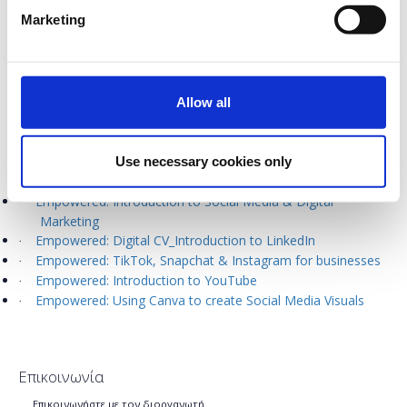
Marketing
όλους τους συμμετέχοντες ένα εκπαιδευτικό σεμινάριο,
κατά
την διάρκεια του οποίου θα μάθουν πως μπορούν να
χρησιμοποιήσουν επιτυχημένα το YouTube για την προβολή της
επιχείρησής τους.
Allow all
Κάνε την εγγραφή σου και ανακάλυψέ τα όλα στο Live
Digital Session!
Use necessary cookies only
Όλη
η
σειρά
Digital Skills
του
Empowered:
Empowered: Introduction to Social Media & Digital
·
Marketing
Empowered: Digital CV_Introduction to LinkedIn
·
Empowered: TikTok, Snapchat & Instagram for businesses
·
Empowered: Introduction to YouTube
·
Empowered: Using Canva to create Social Media Visuals
·
Επικοινωνία
Επικοινωνήστε με τον διοργανωτή