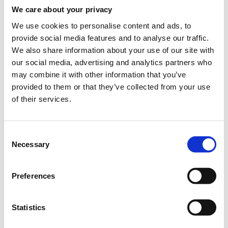
Πότε;
We care about your privacy
Τετάρτη, 23 Μαρτίου 2022
11:00 πμ
We use cookies to personalise content and ads, to
provide social media features and to analyse our traffic.
Προσθήκη στο ημερολόγιό σας
We also share information about your use of our site with
our social media, advertising and analytics partners who
Online,
may combine it with other information that you’ve
provided to them or that they’ve collected from your use
Η περίοδος εγγραφών έχει
of their services.
Empowered: Introduction to
λήξει.
YouTube
Consent
Necessary
Selection
Preferences
Empowered
Live Digital Sessions:
Statistics
Το πρόγραμμα
Empowered
της
Coca
-
Cola
Τρία
Έψιλον
σε συνεργασία με την
Socialinnov
προσφέρει δωρεάν για