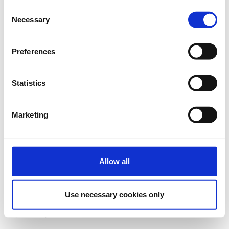
€424,00
Η
Εταιρείες / Ομάδες -20%
Consent
(Για 3+ συμμετοχές)
περίοδος
Necessary
εγγραφών
Selection
έχει λήξει.
Preferences
€318,00
Η
Φοιτητές / Άνεργοι -40%
Περιορισμένος
περίοδος
αριθμός θέσεων
εγγραφών
Απαιτείται η επίδειξη
Statistics
έχει λήξει.
φοιτητικού πάσου /
κάρτας ανεργίας
Marketing
€583,00
Η
Last Minute Registration
(από 22 έως 24 Μαρτίου)
περίοδος
εγγραφών
έχει λήξει.
Allow all
Use necessary cookies only