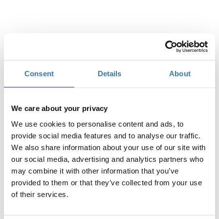
Ποσότητα
€424,00
Η
Early Booking -20%
Consent
Details
About
(έως 16 Μαρτίου)
περίοδος
εγγραφών
έχει λήξει.
We care about your privacy
€530,00
Η
Κανονική Εγγραφή
We use cookies to personalise content and ads, to
(από 17 έως 24 Μαρτίου)
περίοδος
provide social media features and to analyse our traffic.
εγγραφών
We also share information about your use of our site with
έχει λήξει.
our social media, advertising and analytics partners who
€477,00
Η
Εταιρείες / Ομάδες -10%
may combine it with other information that you’ve
(Για 2 Συμμετοχές)
περίοδος
provided to them or that they’ve collected from your use
εγγραφών
of their services.
έχει λήξει.