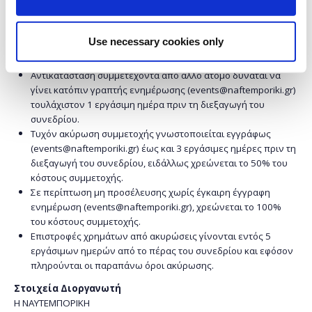
Πολιτική Πληρωμών / Ακυρώσεων
Έκτακτη συμμετοχή διασφαλίζεται έπειτα από γραπτή
Use necessary cookies only
(events@naftemporiki.gr) ή τηλεφωνική επικοινωνία και
κατόπιν γραπτής επιβεβαίωσης από τον διοργανωτή.
Αντικατάσταση συμμετέχοντα από άλλο άτομο δύναται να
γίνει κατόπιν γραπτής ενημέρωσης (events@naftemporiki.gr)
τουλάχιστον 1 εργάσιμη ημέρα πριν τη διεξαγωγή του
συνεδρίου.
Τυχόν ακύρωση συμμετοχής γνωστοποιείται εγγράφως
(events@naftemporiki.gr) έως και 3 εργάσιμες ημέρες πριν τη
διεξαγωγή του συνεδρίου, ειδάλλως χρεώνεται το 50% του
κόστους συμμετοχής.
Σε περίπτωση μη προσέλευσης χωρίς έγκαιρη έγγραφη
ενημέρωση (events@naftemporiki.gr), χρεώνεται το 100%
του κόστους συμμετοχής.
Επιστροφές χρημάτων από ακυρώσεις γίνονται εντός 5
εργάσιμων ημερών από το πέρας του συνεδρίου και εφόσον
πληρούνται οι παραπάνω όροι ακύρωσης.
Στοιχεία Διοργανωτή
H ΝΑΥΤΕΜΠΟΡΙΚΗ