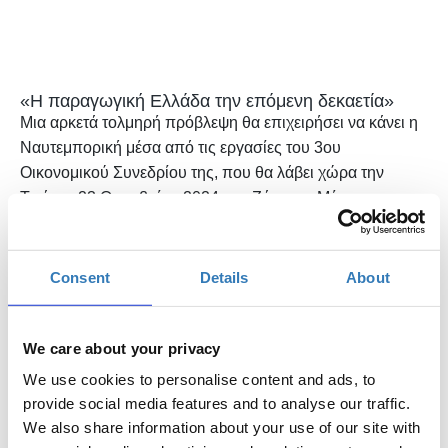
«Η παραγωγική Ελλάδα την επόμενη δεκαετία»
Μια αρκετά τολμηρή πρόβλεψη θα επιχειρήσει να κάνει η
Ναυτεμπορική μέσα από τις εργασίες του 3ου
Οικονομικού Συνεδρίου της, που θα λάβει χώρα την
Τετάρτη 23 Οκτωβρίου 2024 στο Ζάππειο Μέγαρο,
αποτελώντας
για
τρίτη συνεχόμενη χρονιά
πλατφόρμα
συζήτησης και ανάλυσης των κρίσιμων ζητημάτων που
αφορούν την ελληνική οικονομία και κοινωνία.
Consent
Details
About
Για μια Ελλάδα που παράγει, αξιοποιώντας τα συγκριτικά
της πλεονεκτήματα και προωθώντας την καινοτομία, η
We care about your privacy
θεματολογία του Συνεδρίου αλλά και της Ειδικής
Έκδοσης της Ναυτεμπορικής που το πλαισιώνει,
We use cookies to personalise content and ads, to
θα περιλαμβάνει τις μεγάλες προκλήσεις του Επιχειρείν,
provide social media features and to analyse our traffic.
τα χρηματοδοτικά εργαλεία για την Ανάπτυξη, το
We also share information about your use of our site with
αφιέρωμα στον Ελληνικό Τουρισμό ως την ατμομηχανή