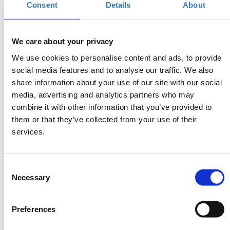
Online
Consent
Details
About
Η περίοδος εγγραφών έχει λήξει.
We care about your privacy
ON LINE
ΠΑΡΑΚΟΛΟΥΘΗΣΗ
We use cookies to personalise content and ads, to provide
social media features and to analyse our traffic. We also
share information about your use of our site with our social
media, advertising and analytics partners who may
combine it with other information that you’ve provided to
them or that they’ve collected from your use of their
services.
ΤΕΤΑΡΤΗ ΜΕ ΤΟ ΚΟΛΛΕΓΙΟ - WEBINAR
ΘΕΜΑ:
ΠΡΟΑΘΛΗΤΙΚΟΣ ΕΛΕΓΧΟΣ
Consent
ΤΕΤΑΡΤΗ 8 ΙΟΥΝΙΟΥ 2022
Necessary
Selection
19:00 – 20:00
Preferences
Διοργάνωση: