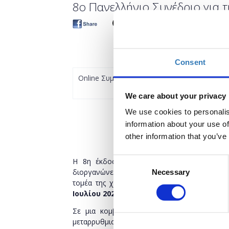
8o Πανελλήνιο Συνέδριο για τ
Consent
Online Συμμετοχή
We care about your privacy
We use cookies to personalis
information about your use of
other information that you’ve
Consent
Η 8η έκδοση του
Πανελλήνιου Συνεδρί
διοργανώνει η
GAIA EΠΙΧΕΙΡΕΙΝ
, μια εκδήλω
Necessary
Selection
τομέα της χώρας μας, θα πραγματοποιηθεί 
Ιουλίου 2022
.
Σε μια κομβική για την Ελλάδα και την Ε
μεταρρυθμισμένης Κοινής Αγροτικής Πολιτικής,