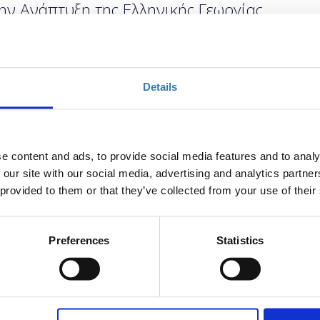
ην Ανάπτυξη της Ελληνικής Γεωργίας
Επιλέξτε
Details
Η περίοδος εγγραφών
έχει λήξει.
e content and ads, to provide social media features and to analy
 our site with our social media, advertising and analytics partn
 provided to them or that they’ve collected from your use of their
ου για την Ανάπτυξη της Ελληνικής Γεωργίας
που
ση-θεσμός για τον πρωτογενή και ευρύτερο αγροδιατροφικό
Preferences
Statistics
διαδικτυακά την
Πέμπτη
30 Ιουνίου
και την
Παρασκευή
1
Ε στιγμή, λίγους μόλις μήνες πριν από την εφαρμογή της
 η οποία θα ξεκινήσει να ισχύει από τον Ιανουάριο του 2023,