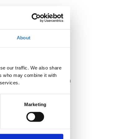
About
Πού;
Online
Επικοινωνία
se our traffic. We also share
ers who may combine it with
Επικοινωνήστε με τον διοργανωτή
 services.
Πότε;
Marketing
Πέμπτη, 30 Ιουνίου 2022
-
Παρασκευή, 1 Ιουλίου 2022