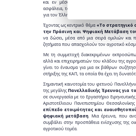
και εν μέσω του ισχυρού αντικτύπου του 
ασφάλεια, το φετινό Συνέδριο φιλοδοξεί να
για τον Έλληνα αγρότη.
Έχοντας ως κεντρικό θέμα
«Το στρατηγικό 
την Πράσινη και Ψηφιακή Μετάβαση το
να δώσει, μέσα από μια σειρά ομιλιών και π
ζητήματα που απασχολούν τον αγροτικό κόσμ
Με τη συμμετοχή διακεκριμένων εκπροσώπων
αλλά και επιχειρηματιών του κλάδου της αγρ
γίνει το έναυσμα για μια εκ βάθρων συζήτησ
στήριξης της ΚΑΠ, τα οποία θα έχει τη δυνατότ
Σημαντική καινοτομία του φετινού Πανελλήνι
της μεγάλης
Πανελλαδικής Έρευνας για τ
σε συνεργασία με το Εργαστήριο Ειρηνευτική
Αριστοτέλειου Πανεπιστημίου Θεσσαλονίκης κ
επίπεδο ετοιμότητας και ευαισθητοποί
ψηφιακή μετάβαση
. Μια έρευνα, που ανα
συμβάλει στην προσπάθεια ενίσχυσης της οικ
αγροτικού τομέα.