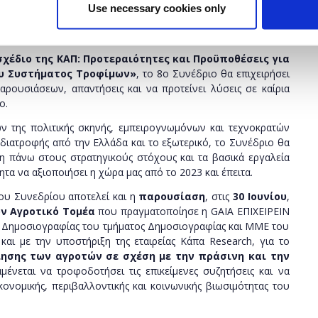
πολέμου στην Ουκρανία σε ενεργειακή και επισιτιστική
Use necessary cookies only
 αποτελέσει ένα σημαντικό φόρουμ ενημέρωσης και έκφρασης
σχέδιο της ΚΑΠ: Προτεραιότητες και Προϋποθέσεις για
υ Συστήματος Τροφίμων»
, το 8ο Συνέδριο θα επιχειρήσει
αρουσιάσεων, απαντήσεις και να προτείνει λύσεις σε καίρια
ο.
 της πολιτικής σκηνής, εμπειρογνωμόνων και τεχνοκρατών
οδιατροφής από την Ελλάδα και το εξωτερικό, το Συνέδριο θα
η πάνω στους στρατηγικούς στόχους και τα βασικά εργαλεία
ητα να αξιοποιήσει η χώρα μας από το 2023 και έπειτα.
ου Συνεδρίου αποτελεί και η
παρουσίαση
, στις
30 Ιουνίου
,
ον Αγροτικό Τομέα
που πραγματοποίησε η GAIA ΕΠΙΧΕΙΡΕΙΝ
ς Δημοσιογραφίας του τμήματος Δημοσιογραφίας και ΜΜΕ του
αι με την υποστήριξη της εταιρείας Kάπα Research, για το
ησης των αγροτών σε σχέση με την πράσινη και την
μένεται να τροφοδοτήσει τις επικείμενες συζητήσεις και να
ονομικής, περιβαλλοντικής και κοινωνικής βιωσιμότητας του