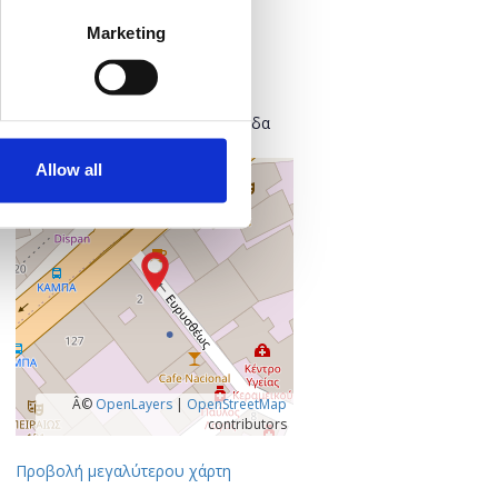
Πού;
Marketing
Found.ation
Ευρυσθέως 2
118 54 Αθήνα
Κεντρικός Τομέας Αθηνών, Ελλάδα
Allow all
+
–
Â©
OpenLayers
|
OpenStreetMap
contributors
Προβολή μεγαλύτερου χάρτη