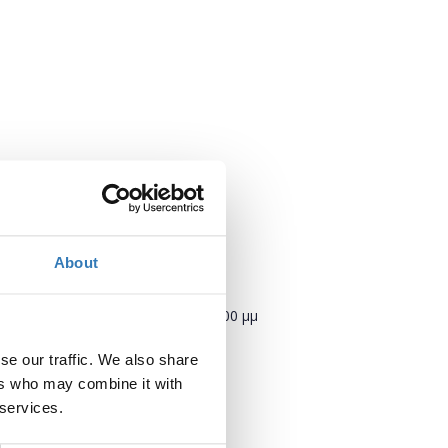
t
About
Πότε;
Τετάρτη, 6 Σεπτεμβρίου 2017
5:00 μμ
-
Πέμπτη, 7 Σεπτεμβρίου 2017
se our traffic. We also share
ers who may combine it with
Προσθήκη στο ημερολόγιό σας
 services.