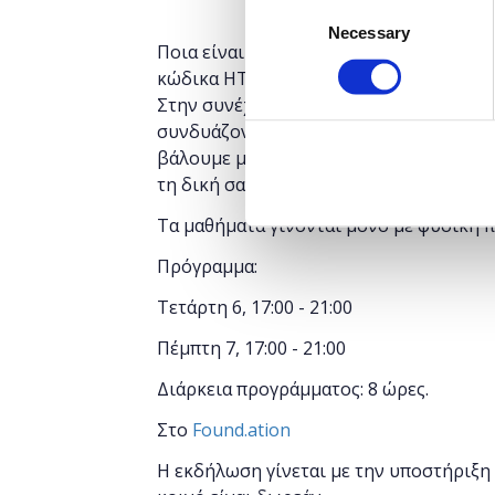
Consent
Necessary
Selection
Ποια είναι τα βασικά στοιχεία μιας ισ
κώδικα HTML; Μερικά από τα ερωτήματα
Στην συνέχεια θα δούμε πώς μας βοηθούν
συνδυάζονται για να εμφανιστεί στον b
βάλουμε μαζί τις βάσεις, για να γίνετε
τη δική σας ιστοσελίδα!
Τα μαθήματα γίνονται μόνο με φυσική 
Πρόγραμμα:
Τετάρτη 6, 17:00 - 21:00
Πέμπτη 7, 17:00 - 21:00
Διάρκεια προγράμματος: 8 ώρες.
Στο
Found.ation
Η εκδήλωση γίνεται
με την υποστήριξη