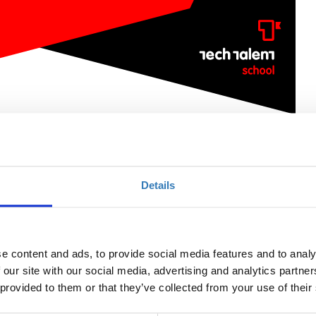
 Introduction to Front-end web developmen
Details
Ποσότητα
Η περίοδος εγγραφών
έχει λήξει.
e content and ads, to provide social media features and to analy
 our site with our social media, advertising and analytics partn
 provided to them or that they’ve collected from your use of their