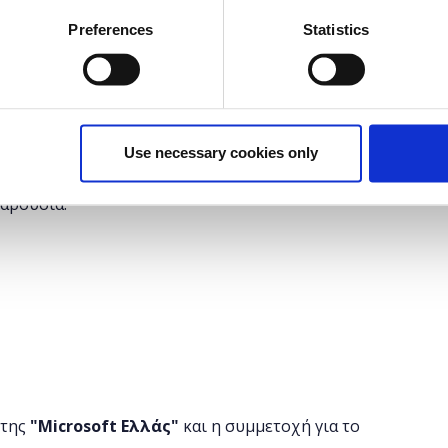
Preferences
Statistics
τοσελίδας και πώς την κατασκευάζουμε με τη χρήση
 που θα απαντήσουμε αρχικά σε αυτό το Course.
 τα Stylesheets, τι είναι τα CSS και πώς όλα αυτά
rowser του χρήστη το επιθυμητό αποτέλεσμα. Εδώ θα
 ένας σωστός front-end developer και να δημιουργήστε
Use necessary cookies only
παρουσία.
 της
"
Microsoft
Ελλάς"
και η
συμμετοχή για το