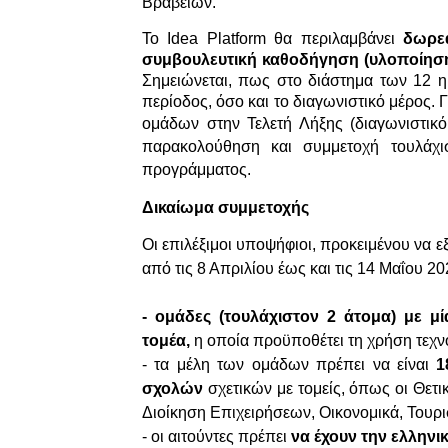
Βραβείων.
Το
Idea
Platform
θα περιλαμβάνει
δωρεά
συμβουλευτική καθοδήγηση (υλοποίησ
Σημειώνεται, πως στο διάστημα των 12 
περίοδος, όσο και το διαγωνιστικό μέρος.
ομάδων στην Τελετή Λήξης (διαγωνιστικ
παρακολούθηση και συμμετοχή τουλάχι
προγράμματος.
Δικαίωμα συμμετοχής
Oι επιλέξιμοι υποψήφιοι, προκειμένου να
από τις 8 Απριλίου έως και τις 14
Μαΐου
20
- ομάδες (τουλάχιστον 2 άτομα) με μί
τομέα,
η οποία προϋποθέτει τη χρήση τεχνο
- τα μέλη των ομάδων πρέπει να είναι
1
σχολών
σχετικών με τομείς, όπως οι Θετ
Διοίκηση Επιχειρήσεων, Οικονομικά, Τουρι
- οι αιτούντες πρέπει
να έχουν την ελληνικ