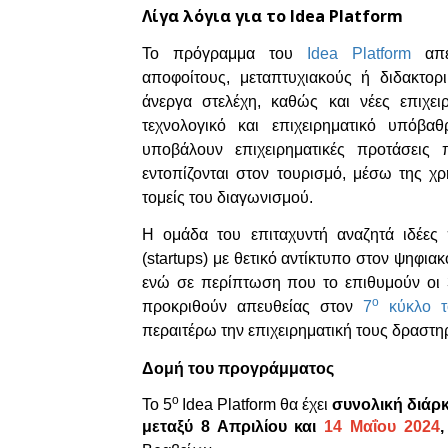
Λίγα λόγια για το Idea Platform
Το πρόγραμμα του
Idea Platform
απευ
αποφοίτους, μεταπτυχιακούς ή διδακτορ
άνεργα στελέχη, καθώς και νέες επιχε
τεχνολογικό και επιχειρηματικό υπόβα
υποβάλουν επιχειρηματικές προτάσεις
εντοπίζονται στον τουρισμό, μέσω της χρ
τομείς του διαγωνισμού.
Η ομάδα του επιταχυντή αναζητά ιδέες 
(startups) με θετικό αντίκτυπο στον ψηφια
ενώ σε περίπτωση που το επιθυμούν οι 3
ο
προκριθούν απευθείας στον
7
κύκλο 
περαιτέρω την επιχειρηματική τους δραστηρ
Δομή του προγράμματος
ο
To 5
Idea Platform θα έχει
συνολική διάρ
μεταξύ 8 Απριλίου και
14
Μαΐου
2024
,