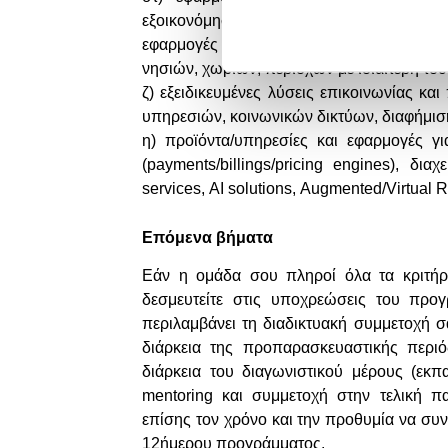
εξοικονόμησης ενέργειας και φυσικών 
εφαρμογές – λύσεις ξενοδοχειακών μον
νησιών, χωριών, περιοχών με ιδιαίτερη τουρ
ζ) εξειδικευμένες λύσεις επικοινωνίας κ
υπηρεσιών, κοινωνικών δικτύων, διαφήμισης
η) προϊόντα/υπηρεσίες και εφαρμογές γ
(
payments
/
billings
/
pricing
engines
), διαχ
services
,
AI
solutions
,
Augmented
/
Virtual
R
Επόμενα βήματα
Εάν η ομάδα σου πληροί όλα τα κριτήρι
δεσμευτείτε στις υποχρεώσεις του προ
περιλαμβάνει τη διαδικτυακή συμμετοχή σ
διάρκεια της προπαρασκευαστικής περιό
διάρκεια του διαγωνιστικού μέρους (εκπα
mentoring και συμμετοχή στην τελική π
επίσης τον χρόνο και την προθυμία να συνε
12ήμερου προγράμματος.