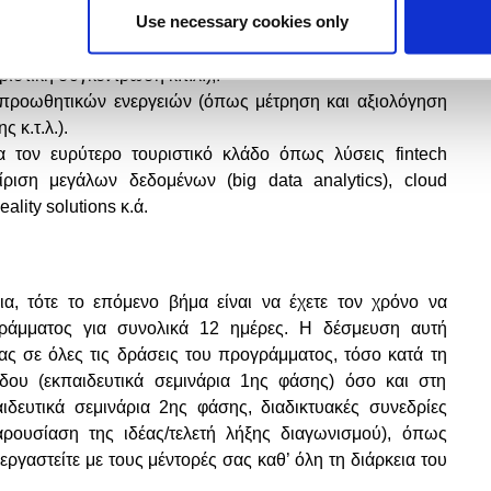
Use necessary cookies only
πόρων,
food
waste
, ανακύκλωση υλικών κ.ά. (ενδεικτικά
άδων, τουριστικών εγκαταστάσεων, μουσείων αλλά και
ιστική συγκέντρωση κ.τ.λ.),.
αι προωθητικών ενεργειών (όπως μέτρηση και αξιολόγηση
 κ.τ.λ.).
ια τον ευρύτερο τουριστικό κλάδο όπως λύσεις
fintech
είριση μεγάλων δεδομένων (
big
data
analytics
),
cloud
eality
solutions
κ.ά.
α, τότε το επόμενο βήμα είναι να έχετε τον χρόνο να
γράμματος για συνολικά 12 ημέρες. Η δέσμευση αυτή
ας σε όλες τις δράσεις του προγράμματος, τόσο κατά τη
δου (εκπαιδευτικά σεμινάρια 1ης φάσης) όσο και στη
ιδευτικά σεμινάρια 2ης φάσης, διαδικτυακές συνεδρίες
αρουσίαση της ιδέας/τελετή λήξης διαγωνισμού), όπως
ργαστείτε με τους μέντορές σας καθ’ όλη τη διάρκεια του