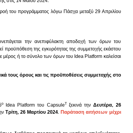
ης στις 14
Μαΐου
2024.
η ροή του προγράμματος λόγω Πάσχα μεταξύ 29 Απριλίου
υνεπάγεται την ανεπιφύλακτη αποδοχή των όρων του
εί προϋπόθεση της εγκυρότητας της συμμετοχής εκάστου
 μέρος ή το σύνολο των όρων του Idea Platform καλείσαι
ά τους όρους και τις προϋποθέσεις συμμετοχής στo
ο
T
5
Idea Platform του
Capsule
ξεκινά την
Δευτέρα,
26
την
Τρίτη,
26
Μαρτίου 2024
.
Παράταση αιτήσεων μέχρι