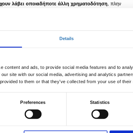
 έχουν λάβει οποιαδήποτε άλλη χρηματοδότηση
, πλην
/ή από φίλους και οικογένεια (που δεν υπερβαίνει τα
ι ήδη σε ίδρυση εταιρείας,
το διάστημα ίδρυσης θα
ό την ημερομηνία αίτησης συμμετοχής στο πρόγραμμα.
Details
μογές και λύσεις σε προϊόντα και υπηρεσίες που είναι
νότητα του Idea Platform, όπως:
e content and ads, to provide social media features and to analy
και εστίασης
(hotel management, revenue management,
 our site with our social media, advertising and analytics partn
t products & services, operation tools
κ
.
τ
.
λ
.),
 provided to them or that they’ve collected from your use of their
 Transfers)
 ηλεκτρονικών τουριστικών γραφείων (booking engines &
Preferences
Statistics
ηριότητες, ξεναγήσεις και εκδηλώσεις (
advanced
booking
nagement
κ.α.)
αλάσσιο τουρισμό-μαρίνες (διαχείριση σκαφών/ταξιδιωτών,
.α.)
ustainability solutions), όπως εφαρμογές και λύσεις