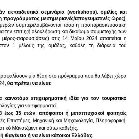
ν εκπαιδευτικά σεμινάρια (workshops), ομιλίες και
η προγράμματος μεσημεριανές/απογευματινές ώρες)
.
ημερών συμπεριλαμβάνονται τόσο η προπαρασκευαστική
 Για την επιτυχή ολοκλήρωση και δικαίωμα συμμετοχής των
ό μέρος-παρουσιάσεις) στις 14
Μαΐου
2024 απαιτείται η
στον 1 μέλους της ομάδας, καθόλη τη διάρκεια του
 εξασφαλίσουν μία θέση στο πρόγραμμα που θα λάβει χώρα
24,
θα πρέπει να είναι:
α καινοτόμα επιχειρηματική ιδέα για τον τουριστικό
λογίας για να εφαρμοστεί.
8 έως 35 ετών
,
απόφοιτοι ή μεταπτυχιακοί φοιτητές
ικές Επιστήμες, Μηχανική και Μηχανολογία, Πληροφορική,
στικό Μάνατζμεντ και ούτω καθεξής.
ή ιθαγένεια ή να είναι κάτοικοι Ελλάδας
.