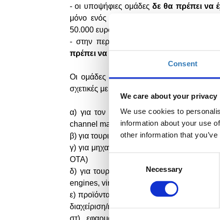
- οι υποψήφιες ομάδες
δε θα πρέπει να
μόνο ενός πρώτου γύρου χρηματοδότησης
50.000 ευρώ)
- στην περίπτωση που έχουν προχωρήσε
πρέπει να είναι λιγότερο από 6 μήνες
απ
Consent
Οι ομάδες συμμετέχουν με ιδέες για εφαρ
σχετικές με τους στόχους και τη θεματική ε
We care about your privacy
We use cookies to personalis
α
)
για τον τουριστικό κλάδο ξενοδοχίας 
information about your use of
channel management, HR management, gues
other information that you’ve
β) για τουριστικές μεταφορές (Distribution &
γ) για μηχανές αναζήτησης κρατήσεων και
Consent
ΟΤΑ)
Necessary
Selection
δ) για τουριστικές και πολιτιστικές δραστ
engines
,
virtual
/
digital
tours
,
experience
ma
ε) προϊόντα και λύσεις για αερολιμένες, θ
διαχείριση/έλεγχος ποιότητας, κρατήσεων κ
στ) εφαρμογές και λύσεις αειφορίας (s