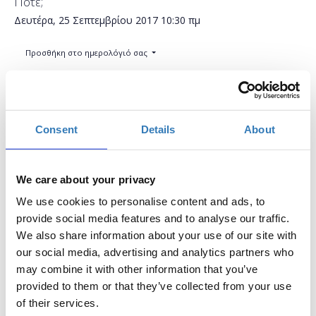
Πότε;
Δευτέρα, 25 Σεπτεμβρίου 2017
10:30 πμ
Προσθήκη στο ημερολόγιό σας
Found.ation, Αθήνα
Η περίοδος εγγραφών έχει λήξει.
Consent
Details
About
Συμμετοχή
We care about your privacy
We use cookies to personalise content and ads, to
provide social media features and to analyse our traffic.
We also share information about your use of our site with
Τα κοινωνικά δίκτυα έχουν μαζικό αντίκτυπο
our social media, advertising and analytics partners who
στην προσωπική και επαγγελματική ζωή μας.
may combine it with other information that you’ve
provided to them or that they’ve collected from your use
Έχουν αλλάξει τον τρόπο με τον οποίο
of their services.
επικοινωνούμε και αλληλεπιδρούμε με τους