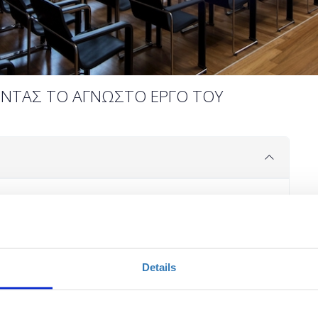
ΩΝΤΑΣ ΤΟ ΑΓΝΩΣΤΟ ΕΡΓΟ ΤΟΥ
Ποσότητα
Περιγραφή
+
€6,00
Η περίοδος
εγγραφών
έχει λήξει.
Details
€12,00
Η περίοδος
εγγραφών