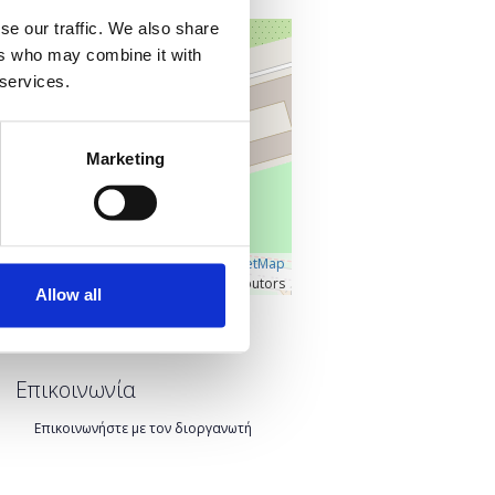
se our traffic. We also share
+
ers who may combine it with
–
 services.
Marketing
Â©
OpenLayers
|
OpenStreetMap
contributors
Allow all
Προβολή μεγαλύτερου χάρτη
Επικοινωνία
Επικοινωνήστε με τον διοργανωτή