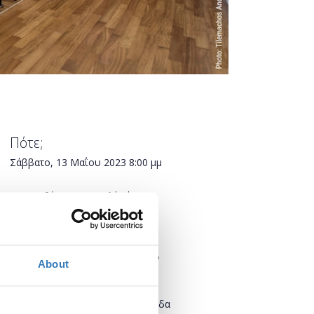
Πότε;
Σάββατο, 13 Μαΐου 2023
8:00 μμ
Προσθήκη στο ημερολόγιό σας
Πού;
Αίθουσα "Άρης Γαρουφαλής"
About
Βασιλέως Γεωργίου B' 17-19
106 75 Αθήνα
Κεντρικός Τομέας Αθηνών, Ελλάδα