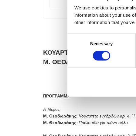
We use cookies to personalis
information about your use of
other information that you’ve
Consent
Necessary
Selection
ΚΟΥΑΡΤΕΤΟ ΕΓΧΟΡΔΩΝ ΑΘΗ
Μ. ΘΕΟΔΩΡΑΚΗΣ - ΕΞΕΡΕΥΝ
Σάββατο
Αίθου
ΠΡΟΓΡΑΜΜΑ
Α’ Μέρος
Μ. Θεοδωράκης
:
Κουαρτέτο εγχόρδων αρ. 4,
“
Η
Μ. Θεοδωράκης
:
Πρελούδια για πιάνο σόλο
Μ. Θεοδωράκης
:
Κουαρτέτο εγχόρδων αρ. 3, “