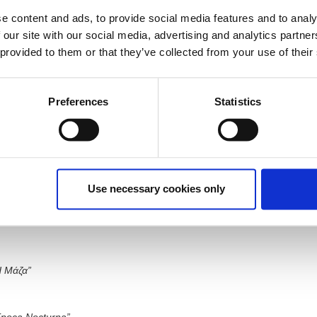
έχει λήξει.
e content and ads, to provide social media features and to analy
 our site with our social media, advertising and analytics partn
 provided to them or that they’ve collected from your use of their
Preferences
Statistics
ΝΩΝ:
ΩΝΤΑΣ ΤΟ ΑΓΝΩΣΤΟ ΕΡΓΟ ΤΟΥ
 13 Μαϊου στις 20.00
Use necessary cookies only
σα Άρης Γαρουφαλής
 Μάζα”
Epoca
Nocturna”