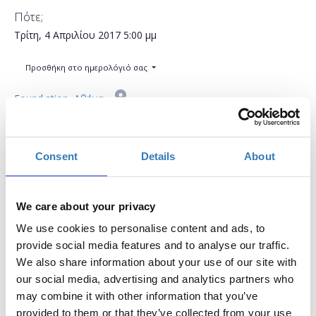
Πότε;
Τρίτη, 4 Απριλίου 2017
5:00 μμ
Προσθήκη στο ημερολόγιό σας
Found.ation, Αθήνα
Η περίοδος εγγραφών έχει λήξει.
Συμμετοχή
Consent
Details
About
We care about your privacy
We use cookies to personalise content and ads, to
Το workshop έχει στόχο να δώσει την δυνατότητα
provide social media features and to analyse our traffic.
στους συμμετέχοντες να εκπαιδευτούν στη χρήση
We also share information about your use of our site with
σημαντικών μέσων κοινωνικής δικτύωσης, να
our social media, advertising and analytics partners who
μάθουν τον τρόπο μέτρησης της
may combine it with other information that you’ve
αποτελεσματικότητας του Digital Marketing και να
provided to them or that they’ve collected from your use