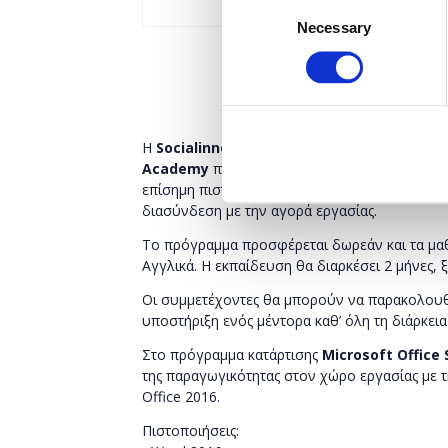
Consent
Necessary
Selection
H
Socialinnov
, ο εκπαιδευτικός βραχίονας το
Academy
που πραγματοποιείται με την υποστ
επίσημη πιστοποίηση σε Ψηφιακές Δεξιότητες
διασύνδεση με την αγορά εργασίας.
Το πρόγραμμα προσφέρεται δωρεάν και τα μαθ
Αγγλικά. Η εκπαίδευση θα διαρκέσει 2 μήνες, 
Οι συμμετέχοντες θα μπορούν να παρακολουθ
υποστήριξη ενός μέντορα καθ’ όλη τη διάρκει
Στο πρόγραμμα κατάρτισης
Microsoft Office 
της παραγωγικότητας στον χώρο εργασίας με 
Office 2016.
Πιστοποιήσεις: