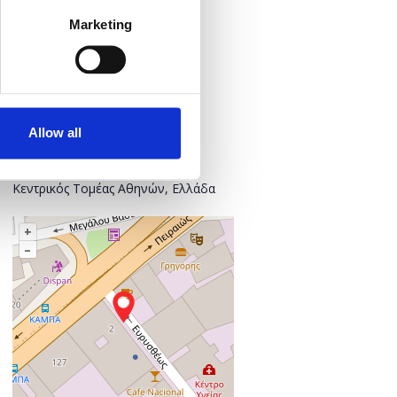
Τρίτη, 8 Οκτωβρίου 2019
Marketing
Προσθήκη στο ημερολόγιό σας
Πού;
Found.ation
Allow all
Ευρυσθέως 2
118 54 Αθήνα
Κεντρικός Τομέας Αθηνών, Ελλάδα
+
–