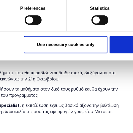
έχει λήξει.
Preferences
Statistics
υ
Found.ation
, ανακοινώνει το νέο πρόγραμμα
Tech Talent
Use necessary cookies only
ήριξη της Microsoft και προσφέρει δωρεάν εκπαίδευση και
 και Σύγχρονες Τεχνολογίες Πληροφορικής, καθώς και
ήματα, που θα παραδίδονται διαδικτυακά, διεξάγονται στα
ξεκινώντας την 21η Οκτωβρίου.
ήσουν τα μαθήματα στον δικό τους ρυθμό και θα έχουν την
α του προγράμματος.
Specialist,
η εκπαίδευση έχει ως βασικό άξονα την βελτίωση
τη διδασκαλία της σουίτας εφαρμογών γραφείου Microsoft