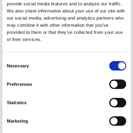
provide social media features and to analyse our traffic.
We also share information about your use of our site with
Η περίοδος εγγραφών έχει λήξει.
Γενική Είσοδος | 13/07
Συναυλία στις 21:00
our social media, advertising and analytics partners who
may combine it with other information that you’ve
Η περίοδος εγγραφών έχει λήξει.
provided to them or that they’ve collected from your use
Γενική Είσοδος | 14/07
Συναυλία στις 21:00.
of their services.
Consent
Necessary
Selection
Preferences
ΣΗΜΑΝΤΙΚΕΣ ΠΛΗΡΟΦΟΡΙΕΣ ΓΙΑ ΤΗΝ ΕΚΔΟΣΗ ΔΕΛΤΙΩΝ
Statistics
ΕΙΣΟΔΟΥ
Marketing
Κάθε θεατής μπορεί να κρατήσει μέχρι τέσσερα (4)
εισιτήρια σε κάθε εκδήλωση.