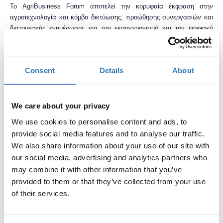
Το AgriBusiness Forum αποτελεί την κορυφαία έκφραση στην
αγροτεχνολογία και κόμβο δικτύωσης, προώθησης συνεργασιών και
διατομεακής ενημέρωσης για τον εκσυγχρονισμό και τον ψηφιακό
μετασχηματισμό της αγροδιατροφικής αλυσίδας για την παραγωγή,
επεξεργασία και διανομή γεωργικών προϊόντων υψηλής
προστιθέμενης αξίας.
Consent
Details
About
Follow AgriBusiness Forum:
Facebook
◊
LinkedIn
◊
Twitter
◊
YouTube
We care about your privacy
We use cookies to personalise content and ads, to
provide social media features and to analyse our traffic.
Φυσική συμμετοχή
We also share information about your use of our site with
our social media, advertising and analytics partners who
may combine it with other information that you’ve
Περιλαμβανόμενα
provided to them or that they’ve collected from your use
* 2ήμερη παρακολούθηση του συνεδρίου
of their services.
* 1 ελαφρύ γεύμα
* 5 διαλείμματα καφέ
* Κοκτέιλ δικτύωσης