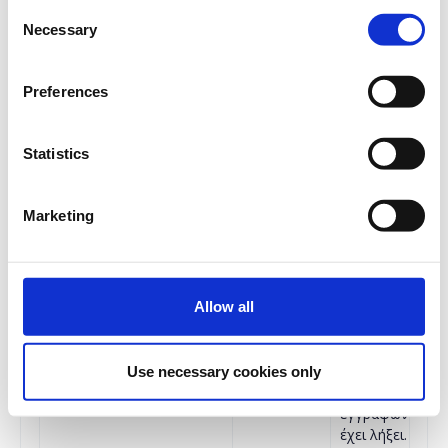
Consent
* Συνεδριακό υλικό
Necessary
Selection
* Πιστοποιητικό παρακολούθησης
* Επίσκεψη πεδίου
* 2ήμερη online παρακολούθηση του συνεδρίου
Preferences
Ποσότητα
Statistics
€300,00
Η
Σύνεδροι / Φυσική
περίοδος
συμμετοχή
εγγραφών
Marketing
έχει λήξει.
€150,00
Η
Αγρότες κατ’ επάγγελμα /
περίοδος
Φυσική συμμετοχή
Allow all
εγγραφών
έχει λήξει.
€100,00
Η
Use necessary cookies only
Φοιτητές / Φυσική
περίοδος
συμμετοχή
εγγραφών
έχει λήξει.