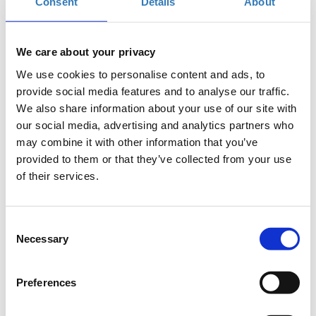
Consent
Details
About
Η AHEPA HELLAS, στο πλαίσιο του φιλανθρωπικού και
κοινωνικού της έργου, αποφάσισε την έμπρακτα αισθητή
παρουσία της οργάνωσης, στην επίλυση προβλημάτων
λειτουργικότητας του εμβληματικού Νοσοκομείου ΑΧΕΠΑ
We care about your privacy
στην Θεσσαλονίκη. Για το λόγο αυτό ανέλαβε να συνδράμει
We use cookies to personalise content and ads, to
στην ανακαίνιση της Μονάδας Εντατικής Θεραπείας της Α’
provide social media features and to analyse our traffic.
Προπαιδευτικής Χειρουργικής Κλινικής η οποία χρήζει άμεσης
παρέμβασης.
We also share information about your use of our site with
our social media, advertising and analytics partners who
Στην προσπάθεια συγκέντρωσης των απαραίτητων πόρων για
may combine it with other information that you’ve
την ολοκλήρωση του έργου διοργανώθηκε με επιτυχία
provided to them or that they’ve collected from your use
Φιλανθρωπικό Gala – δείπνο στις 5 Μαΐου 2023, στη
Θεσσαλονίκη.
of their services.
Συγκεντρώθηκε ένα σεβαστό ποσό από δωρεές και χορηγίες,
το οποίο απέχει όμως από τον στόχο των 300.000€, που είναι
Consent
το συνολικό κόστος της ανακαίνισης.
Necessary
Selection
Οι δράσεις και ενέργειες για τη συγκέντρωση του ποσού
συνεχίζονται με τη διοργάνωση του μεγάλου Φιλανθρωπικού
GALA στις 20 Νοεμβρίου στην Αθήνα, στο Ξενοδοχείο Μ.
Preferences
Βρετανία με την παρουσία του Ύπατου Προέδρου κυρίου
Σάββα Τσίβικου, του Υπουργού Υγείας, κυρίου Μιχάλη