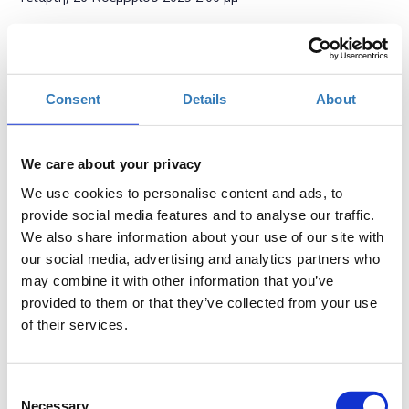
Προσθήκη στο ημερολόγιό σας
Χρηματιστήριο Αθηνών, Αθήνα
Consent
Details
About
€250,00
Η περίοδος
ATHEX Sustainability Summit 2025 |
Περιγραφή
+
εγγραφών
Early Bird (έως 7/09/2025)
We care about your privacy
έχει λήξει.
We use cookies to personalise content and ads, to
€150,00
Η περίοδος
ATHEX Members Summit 2025 |
provide social media features and to analyse our traffic.
Περιγραφή
+
εγγραφών
Κανονικό Εισιτήριο
We also share information about your use of our site with
έχει λήξει.
our social media, advertising and analytics partners who
may combine it with other information that you’ve
provided to them or that they’ve collected from your use
of their services.
Consent
Necessary
Το
ATHEX Members Summit 2025
φέρνει κοντά τα μέλη και τους
Selection