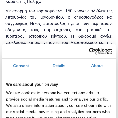
Καρδιά της Πόλης».
Με αφορμή τον εορτασμό των 150 χρόνων αδιάλειπτης
λειτουργίας του ξενοδοχείου, ο δημοσιογράφος και
συγγραφέας Νίκος Βατόπουλος ηγείται των περιπάτων,
οδηγώντας τους συμμετέχοντες στα μυστικά του
ευρύτερου ιστορικού κέντρου. Η διαδρομή αγγίζει
νεοκλασικά κτήρια, γειτονιές του Μεσοπολέμου και της
ανοικοδόμησης, κεντρικές λεωφόρους και γραφικά
δρομάκια, πλατείες και εμβληματικά σημεία της
πρωτεύουσας, ξεκινώντας και καταλήγοντας στο
Consent
Details
About
Ξενοδοχείο Μεγάλη Βρεταννία.
Αυτό το ιδιαίτερο ταξίδι στους δρόμους του ιστορικού
κέντρου της Αθήνας, που αναπτύσσεται παράλληλα με το
We care about your privacy
εμβληματικό ξενοδοχείο εδώ και 150 χρόνια, προσφέρει
We use cookies to personalise content and ads, to
μια βαθύτερη κατανόηση της πόλης, συνδυάζοντας την
provide social media features and to analyse our traffic.
πρόσφατη ιστορική της διαδρομή με τη σύγχρονη
We also share information about your use of our site with
πραγματικότητα.
our social media, advertising and analytics partners who
may combine it with other information that you’ve