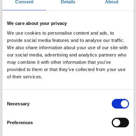
Consent
Details
About
Π Ρ Ο Σ Κ Λ Η Σ Η
We care about your privacy
Το
Ίδρυμα Μποδοσάκη
και το
Fondation
CHANEL
ανακοινώνουν την έναρξη της συνεργασίας τους
We use cookies to personalise content and ads, to
για την υλοποίηση προγράμματος ενδυνάμωσης
provide social media features and to analyse our traffic.
φορέων
We also share information about your use of our site with
που δραστηριοποιούνται στον τομέα της ισότητας
our social media, advertising and analytics partners who
των φύλων
και σας προσκαλούν στην
may combine it with other information that you’ve
provided to them or that they’ve collected from your use
Εκδήλωση Έναρξης,
of their services.
την
Πέμπτη 1η
Ιουνίου
στις
3.00
μ
.
μ
.
στο
Ιδρύμα Μποδοσάκη
,
όπου θα παρουσιαστούν αναλυτικές πληροφορίες για το
Consent
Necessary
πρόγραμμα και τις προϋποθέσεις συμμετοχής.
Selection
Δηλώστε Συμμετοχή
Preferences