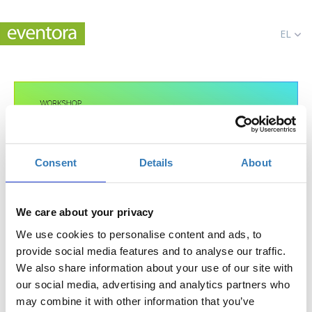
EL
Consent
Details
About
We care about your privacy
function() x Shopify Workshop
We use cookies to personalise content and ads, to
Πότε;
provide social media features and to analyse our traffic.
We also share information about your use of our site with
Σάββατο, 6 Ιουνίου 2026
1:30 μμ
our social media, advertising and analytics partners who
may combine it with other information that you’ve
Προσθήκη στο ημερολόγιό σας