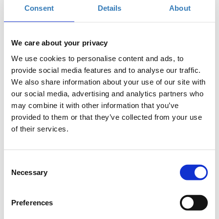
Consent
Details
About
Ξενοδοχείο Aquila Atlantis Hotel, Ηράκλειο
We care about your privacy
Η περίοδος εγγραφών έχει
Προεγγραφή | 10.00 -
λήξει.
12.00
We use cookies to personalise content and ads, to
provide social media features and to analyse our traffic.
Η περίοδος εγγραφών έχει
Προεγγραφή | 12.00 -
We also share information about your use of our site with
λήξει.
14.00
our social media, advertising and analytics partners who
may combine it with other information that you’ve
Η περίοδος εγγραφών έχει
Προεγγραφή | 14.00 -
λήξει.
16.00
provided to them or that they’ve collected from your use
of their services.
Η περίοδος εγγραφών έχει
Προεγγραφή | 16.00 -
λήξει.
18.00
Consent
Necessary
Selection
Preferences