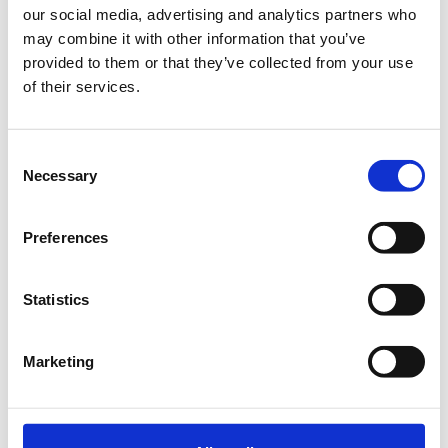
περίοδος
16.00 - 18.00
our social media, advertising and analytics partners who
εγγραφών
may combine it with other information that you’ve
έχει λήξει.
provided to them or that they’ve collected from your use
of their services.
Σάββατο 16 Σεπτεμβρίου
Consent
Necessary
Selection
Επιλέξτε
ώρα
Preferences
Η
Προεγγραφή | Σάββατο 16 Σεπτεμβρίου |
περίοδος
10.00 - 12.00
Statistics
εγγραφών
έχει λήξει.
Marketing
Η
Προεγγραφή | Σάββατο 16 Σεπτεμβρίου |
περίοδος
12.00 - 14.00
εγγραφών
έχει λήξει.