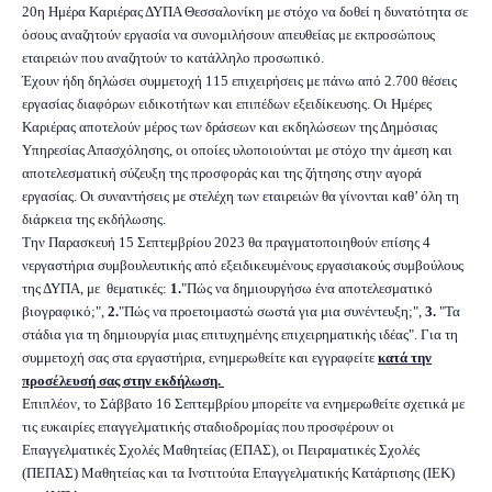
20η Ημέρα Καριέρας ΔΥΠΑ Θεσσαλονίκη με στόχο να δοθεί η δυνατότητα σε
όσους αναζητούν εργασία να συνομιλήσουν απευθείας με εκπροσώπους
εταιρειών που αναζητούν το κατάλληλο προσωπικό.
Έχουν ήδη δηλώσει συμμετοχή 115 επιχειρήσεις με πάνω από 2.700 θέσεις
εργασίας διαφόρων ειδικοτήτων και επιπέδων εξειδίκευσης. Οι Ημέρες
Καριέρας αποτελούν μέρος των δράσεων και εκδηλώσεων της Δημόσιας
Υπηρεσίας Απασχόλησης, οι οποίες υλοποιούνται με στόχο την άμεση και
αποτελεσματική σύζευξη της προσφοράς και της ζήτησης στην αγορά
εργασίας. Οι συναντήσεις με στελέχη των εταιρειών θα γίνονται καθ’ όλη τη
διάρκεια της εκδήλωσης.
Την Παρασκευή 15 Σεπτεμβρίου 2023 θα πραγματοποιηθούν επίσης 4
νεργαστήρια συμβουλευτικής από εξειδικευμένους εργασιακούς συμβούλους
της ΔΥΠΑ, με θεματικές:
1.
"Πώς να δημιουργήσω ένα αποτελεσματικό
βιογραφικό;",
2.
"Πώς να προετοιμαστώ σωστά για μια συνέντευξη;",
3.
"Τα
στάδια για τη δημιουργία μιας επιτυχημένης επιχειρηματικής ιδέας". Για τη
συμμετοχή σας στα εργαστήρια, ενημερωθείτε και εγγραφείτε
κατά την
προσέλευσή σας στην εκδήλωση.
Επιπλέον, το Σάββατο 16 Σεπτεμβρίου μπορείτε να ενημερωθείτε σχετικά με
τις ευκαιρίες επαγγελματικής σταδιοδρομίας που προσφέρουν οι
Επαγγελματικές Σχολές Μαθητείας (ΕΠΑΣ), οι Πειραματικές Σχολές
(ΠΕΠΑΣ) Μαθητείας και τα Ινστιτούτα Επαγγελματικής Κατάρτισης (ΙΕΚ)