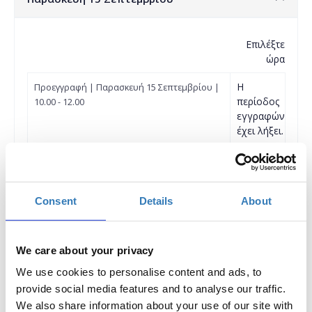
Επιλέξτε
ώρα
Η
Προεγγραφή | Παρασκευή 15 Σεπτεμβρίου |
περίοδος
10.00 - 12.00
εγγραφών
έχει λήξει.
Η
Προεγγραφή | Παρασκευή 15 Σεπτεμβρίου |
περίοδος
12.00 - 14.00
εγγραφών
Consent
Details
About
έχει λήξει.
Η
Προεγγραφή | Παρασκευή 15 Σεπτεμβρίου |
περίοδος
14.00 - 16.00
We care about your privacy
εγγραφών
We use cookies to personalise content and ads, to
έχει λήξει.
provide social media features and to analyse our traffic.
Η
Προεγγραφή | Παρασκευή 15 Σεπτεμβρίου |
We also share information about your use of our site with