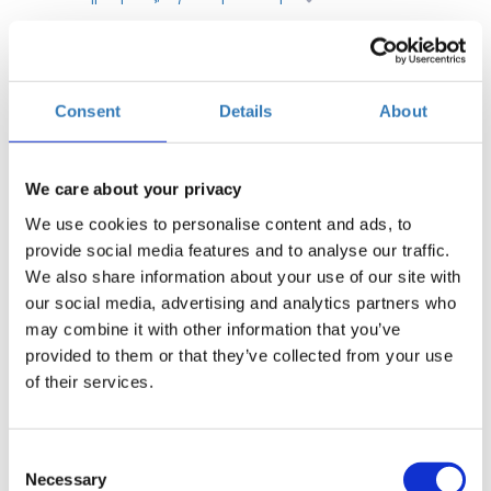
Για έκτη συνεχή χρονιά διοργανώνουμε το συνέδριο
Consent
Details
About
«INNOVATION GREECE 6.0 : Η ΚΑΙΝΟΤΟΜΙΑ ΣΤΗΝ ΕΛΛΑΔΑ
ΚΑΙ ΟΙ ΦΟΡΕΙΣ ΠΟΥ ΤΗΝ ΥΠΟΣΤΗΡΙΖΟΥΝ». Μέσα από τα
panels και τα workshops του συνεδρίου στόχος είναι να
απαντηθούν τα βασικά ερωτήματα: Τι σημαίνει καινοτομία
We care about your privacy
στην Ελλάδα σήμερα; Ποιους αφορά; Ποιους κλάδους της
We use cookies to personalise content and ads, to
οικονομίας αγγίζει; Ποιοι φορείς στηρίζουν την προσπάθεια
provide social media features and to analyse our traffic.
ομάδων και επιχειρήσεων να καινοτομήσουν; Ποια
We also share information about your use of our site with
χρηματοδοτικά εργαλεία υπάρχουν; Πώς επιδρά η Τεχνητή
our social media, advertising and analytics partners who
Νοημοσύνη στην ανάπτυξη της καινοτομίας;
may combine it with other information that you’ve
Δείτε το αναλυτικό πρόγραμμα.
provided to them or that they’ve collected from your use
Τα workshops της πρώτης ημέρας αναφέρονται στην επιλογή
of their services.
των συνεργατών στη δημιουργία μιας startup, Το
προσαρμοσμένο BMC για την στρατηγική & τη λειτουργία
Κοινωνικών Επιχειρήσεων, Η Διαδρομή από την ιδέα στην
Consent
Αγορά, θέματα αναζήτησης κεφαλαίων και θέματα καινοτομίας
Necessary
Selection
στον τουρισμό.