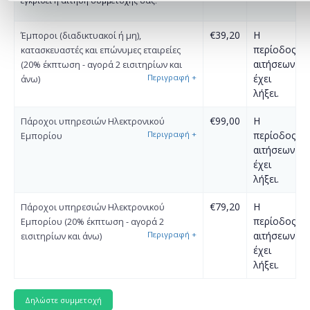
εγκριθεί η αίτηση συμμετοχής σας.
€39,20
Η
Έμποροι (διαδικτυακοί ή μη),
περίοδος
κατασκευαστές και επώνυμες εταιρείες
αιτήσεων
(20% έκπτωση - αγορά 2 εισιτηρίων και
Περιγραφή
+
έχει
άνω)
λήξει.
€99,00
Η
Πάροχοι υπηρεσιών Ηλεκτρονικού
Περιγραφή
+
περίοδος
Εμπορίου
αιτήσεων
έχει
λήξει.
€79,20
Η
Πάροχοι υπηρεσιών Ηλεκτρονικού
περίοδος
Εμπορίου (20% έκπτωση - αγορά 2
Περιγραφή
+
αιτήσεων
εισιτηρίων και άνω)
έχει
λήξει.