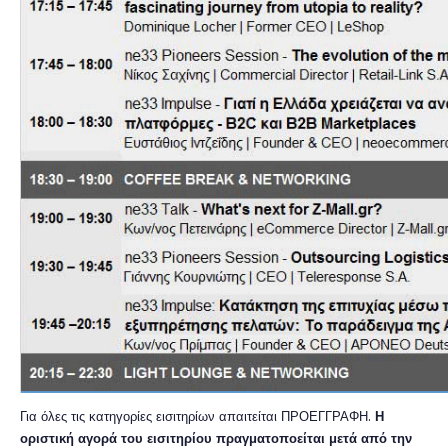
.
Για
ό
λες τις κατηγορίες εισιτηρίων απαιτείται ΠΡΟΕΓΓΡΑΦΗ
Η
ο
ριστικ
ή αγ
ο
ρά τ
ο
υ εισιτηρί
ο
υ πραγματοποείται μετά απ
ό
την