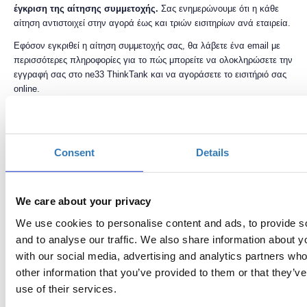
έγκριση της αίτησης συμμετοχής.
Σας ενημερώνουμε ότι η κάθε
αίτηση αντιστοιχεί στην αγορά έως και τριών εισιτηρίων ανά εταιρεία.
Εφόσον εγκριθεί η αίτηση συμμετοχής σας,
θα λάβετε ένα email με
περισσότερες πληροφορίες για το πώς μπορείτε να ολοκληρώσετε την
εγγραφή σας στο ne33 ThinkTank και να αγοράσετε το εισιτήριό σας
online.
Το κόστος συμμετοχής καλύπτει τα έξοδα παρακολούθησης, καφέ –
αναψυκτικό – βουτήματα και όρθιο Light Lounge. Όλοι οι
συμμετέχοντες θα λάβουν από μία
Αφίσα του Ηλεκτρονικού
Consent
Details
Εμπορίου
.
(Οι παρακάτω τιμές δεν συμπεριλαμβάν
ουν
ΦΠΑ.Η τιμολόγηση σε
ελληνικές επιχειρήσεις, με ελληνικό ΑΦΜ, θα γίνεται χωρίς ΦΠΑ).
We care about your privacy
Για περισσότερες πληροφορίες
επισκεφθείτε
την ιστοσελίδα των
ne33-
We use cookies to personalise content and ads, to provide s
Pioneers
, ή επικοινωνήστε μαζί μας στο email:
and to analyse our traffic. We also share information about yo
events@ne33Pioneers.gr
.
with our social media, advertising and analytics partners wh
other information that you’ve provided to them or that they’v
use of their services.