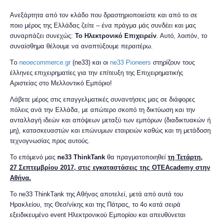
Ανεξάρτητα από τον κλάδο που δραστηριοποιείστε και από το σε
ποιο μέρος της Ελλάδας ζείτε – ένα πράγμα μάς συνδέει και μας
συναρπάζει συνεχώς:
Το Ηλεκτρονικό Επιχειρείν
. Αυτό, λοιπόν, το
συναίσθημα θέλουμε να αναπτύξουμε περαιτέρω.
Tο
neoecommerce.gr
(ne33) και οι
ne33 Pioneers
στηρίζουν τους
έλληνες επιχειρηματίες για την επίτευξη της Επιχειρηματικής
Αριστείας στο Μελλοντικό Εμπόριο!
Λάβετε μέρος στις επαγγελματικές συναντήσεις μας σε διάφορες
πόλεις ανά την Ελλάδα, με απώτερο σκοπό τη δικτύωση και την
ανταλλαγή ιδεών και απόψεων μεταξύ των εμπόρων (διαδικτυακών ή
μη), κατασκευαστών και επώνυμων εταιρειών καθώς και τη μετάδοση
τεχνογνωσίας προς αυτούς.
Το
επόμενό μας
ne33 ThinkTank
θα πραγματοποιηθεί
τη Τετάρτη
,
27 Σεπτεμβρίου 2017, στις εγκαταστάσεις της OTEAcademy στην
Αθήνα.
Το ne33 ThinkTank της Αθήνας αποτελεί, μετά από αυτά του
Ηρακλείου, της Θεσ/νίκης και της Πάτρας, το 4ο κατά σειρά
εξειδικευμένο event Ηλεκτρονικού Εμπορίου και απευθύνεται