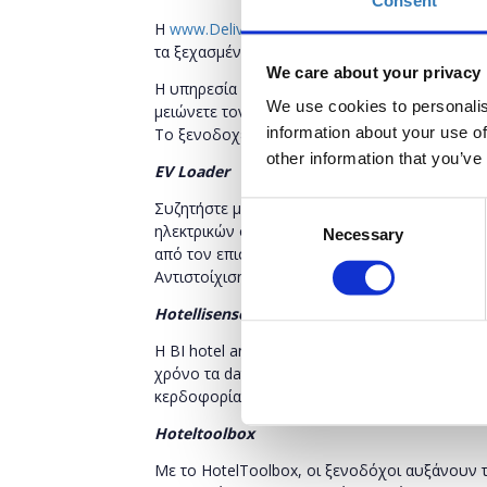
Consent
H
www
.
Deliverback
.
com
είναι υπηρεσία τεχνο
τα ξεχασμένα αντικείμενα των πελατών τους ε
We care about your privacy
Η υπηρεσία είναι δωρεάν για τα ξενοδοχεία
G
We use cookies to personalis
μειώνετε τον χρόνο διαχείρισης των απολεσθ
information about your use of
Το ξενοδοχείο γράφεται στην πλατφόρμα της
other information that you’ve
EV
Loader
Συζητήστε με την ομάδα του EV Loader για ν
Consent
ηλεκτρικών οχημάτων αλλά και την λύση πληρ
Necessary
Selection
από τον επισκέπτη μέσω Mobile App, 2) Πληρ
Αντιστοίχιση καρτών RFID με δωμάτια και κα
Hotellisense
Η
BI
hotel
analytics
πλατφόρμα της
Hotellisens
χρόνο τα
data
τους και να λαμβάνουν στοχευμ
κερδοφορίας.
Hoteltoolbox
Με το HotelToolbox, οι ξενοδόχοι αυξάνουν 