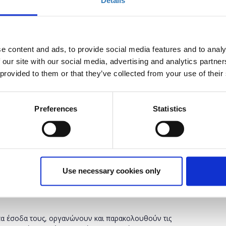
Details
λογίας για τα ξενοδοχεία που βοηθάει να επιστρέψουν πίσω
υκολά γρηγορά και οικονομικά.
DPR
και πολύ εύκολη στην χρήση. Με την
Deliverback
e content and ads, to provide social media features and to analy
έντων και συνεπώς και το κόστος που προκύπτει από αυτά.
 our site with our social media, advertising and analytics partn
Deliver
back
εδώ :
https
://
app
.
deliverback
.
com
/
register
 provided to them or that they’ve collected from your use of their
α σας βοηθήσουμε να επιλέξετε τον κατάλληλο φορτιστή
ωμών που ταιριάζει καλύτερα στο κατάλυμα σας: 1) Πληρωμή
Preferences
Statistics
ωμή από το επισκέπτη σε ενσωματωμένο τερματικό POS , 3)
ταγραφή υπολοίπου ανά δωμάτιο
e
βοηθάει τους ξενοδόχους να αναλύουν σε πραγματικό
Use necessary cookies only
ένες αποφάσεις για αύξηση εσόδων, κρατήσεων και
τα έσοδα τους, οργανώνουν και παρακολουθούν τις