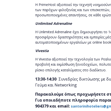
Η
PrimeHost
αξιοποιεί την τεχνητή νοημοσύνη
των παρόχων φιλοξενίας και των επισκεπτών,
προσωποποιημένες απαντήσεις, σε κάθε ερώτη
Unlimited
Adrenaline
Η
Unlimited
Adrenaline
έχει δημιουργήσει το 1
προσφέρουν δραστηριότητες και εμπειρίες μέ
αυτοματοποιημένων εργαλείων με
online
book
Vivestia
Η
Vivestia
αξιοποιεί την τεχνολογία των Ρεαλ
προβολή και εκμίσθωση ξενοδοχείων, πολυτε
ρίσκο επιλογής καταλύματος στο διαδίκτυο.
13:30-14:30
Συνεδρίες δικτύωσης με δυν
Γεύμα και Networking
Παρακαλούμε όπως προχωρήσετε στη
Για οποιαδήποτε πληροφορία παρα
904379
και email:
santorinihoteliers@g