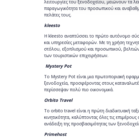
λειτουργίες του ξενοδοχείου, μειώνουν τα λε
παραγωγικότητα του προσωπικού και αναβαθμ
πελάτες τους.
kleesto
Η
kleesto
αναπτύσσει το πρώτο αυτόνομο σύστ
και υπηρεσίες μεταφορών. Με τη χρήση τεχνητ
στόλου, εξοπλισμού και προσωπικού, βελτιώ
των τουριστικών επιχειρήσεων.
Mystery
Pot
To
Mystery
Pot
είναι μια πρωτοποριακή εφαρμ
ξενοδοχεία, προσφέροντας στους καταναλωτέ
περίσσεψαν πολύ πιο οικονομικά.
Orbito
Travel
Το
orbito
travel
είναι η πρώτη διαδικτυακή ταξ
κινητικότητα, καλύπτοντας όλες τις επιμέρους
ανάδειξη της προσβασιμότητας των ξενοδοχεί
Primehost