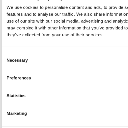
We use cookies to personalise content and ads, to provide s
features and to analyse our traffic. We also share informatio
use of our site with our social media, advertising and analyt
may combine it with other information that you’ve provided to
they’ve collected from your use of their services.
Consent
Necessary
Selection
Preferences
To
2o
Σεμινάριο σύγχρονου δημιουργικού Κρεατοσκευάσματος
,
πραγματοποιήθηκε την
Τετάρτη 14 Απριλίου 2021
με μεγάλη επιτυχία. Ο
συνεργάτης του περιοδικού μας και πρωτοπόρος στο είδος, ο R&D Chef και
Statistics
Σύμβουλος Γαστρονομίας
Λάζαρος Ράπτης
, παρουσιάζει βήμα προς βήμα τη
δημιουργία επτά (7) μοναδικών συνταγών κρεατοσκευασμάτων, ειδικά
σχεδιασμένων για την πασχαλινή βιτρίνα του κρεοπωλείου.
Marketing
Οι προτάσεις του Λάζαρου Ράπτη, γνωστές στους αναγνώστες μας και από τις
σελίδες του περιοδικού, δίνουν τη δυνατότητα στους επαγγελματίες του