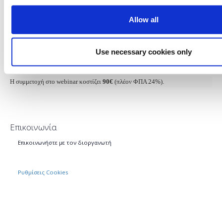
κρέατος να μεταμορφώσουν το κρέας αισθητικά, αλλά και να εμπλουτίσουν
τη βιτρίνα τους με νέα προϊόντα. Τα κρεατοσκευάσματα αποτελούν ένα
Allow all
σημαντικό όπλο στα χέρια των κρεοπωλών και ένας μεγάλος αριθμός
επαγγελματιών τα έχουν ενσωματώσει στην καθημερινή τους πρακτική.
Use necessary cookies only
Για λίγες ακόμα μέρες μπορείτε να παρακολουθήσετε το σεμινάριο,
κάνοντας εγγραφή.
Η συμμετοχή στο webinar κοστίζει
90€
(πλέον ΦΠΑ 24%).
Επικοινωνία
Επικοινωνήστε με τον διοργανωτή
Ρυθμίσεις Cookies