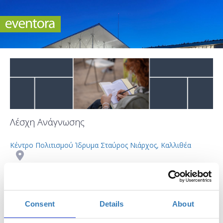
Λέσχη Ανάγνωσης
Κέντρο Πολιτισμού Ίδρυμα Σταύρος Νιάρχος, Καλλιθέα
Επικοινωνία
Επικοινωνία για υποστήριξη
Consent
Details
About