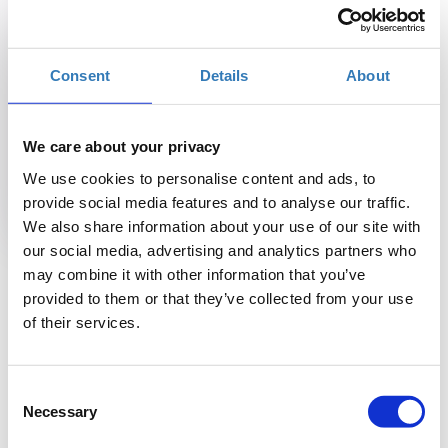
27
28
29
30
31
1
2
3
4
5
6
7
8
9
Consent
Details
About
10
11
12
13
14
15
16
17
18
19
20
21
22
23
We care about your privacy
24
25
26
27
28
29
30
We use cookies to personalise content and ads, to
provide social media features and to analyse our traffic.
31
1
2
3
4
5
6
We also share information about your use of our site with
our social media, advertising and analytics partners who
: Διαθέσιμες θέσεις αυτή την ημέρα
may combine it with other information that you’ve
provided to them or that they’ve collected from your use
: Οι θέσεις εξαντλήθηκαν αυτή την ημέρα
of their services.
Επιλεγμένη ημερομηνία
Παρασκευή, 7 Αυγούστου 2026
Consent
Necessary
Selection
Επιλέξτε τύπο και ποσότητα​ εισιτηρίων