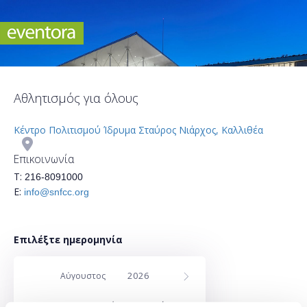
Αθλητισμός για όλους
Κέντρο Πολιτισμού Ίδρυμα Σταύρος Νιάρχος, Καλλιθέα
Επικοινωνία
Τ:
216-8091000
Ε:
info@snfcc.org
Επιλέξτε ημερομηνία
Δε
Τρ
Τε
Πέ
Πα
Σά
Κυ