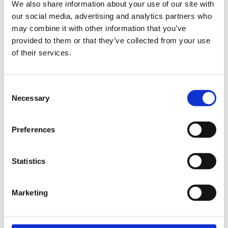
We also share information about your use of our site with
our social media, advertising and analytics partners who
Η περίοδος εγγραφών έχει λήξει.
Γενική Είσοδος | 02/07
may combine it with other information that you’ve
Η περίοδος εγγραφών έχει λήξει.
provided to them or that they’ve collected from your use
Γενική Είσοδος | 03/07
of their services.
Consent
Necessary
Selection
Preferences
ΣΗΜΑΝΤΙΚΕΣ ΠΛΗΡΟΦΟΡΙΕΣ ΓΙΑ ΤΗΝ ΕΚΔΟΣΗ ΔΕΛΤΙΩΝ
ΕΙΣΟΔΟΥ
Statistics
Κάθε θεατής μπορεί να κρατήσει μέχρι τέσσερα (4)
εισιτήρια σε κάθε εκδήλωση.
Marketing
Τα εισιτήρια (δελτία εισόδου) λαμβάνονται σε μορφή PDF
και εκτυπώνονται ή αποθηκεύονται σε κινητό τηλέφωνο.
Στην είσοδο, τα εισιτήρια ελέγχονται με ηλεκτρονικό