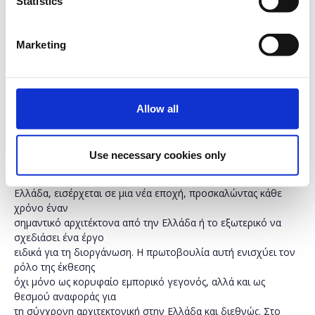
Statistics
Επισκέπτης
Marketing
Allow all
Use necessary cookies only
Το The Architect Show, το μοναδικό premium event
αρχιτεκτονικής στην
Ελλάδα, εισέρχεται σε μια νέα εποχή, προσκαλώντας κάθε
χρόνο έναν
σημαντικό αρχιτέκτονα από την Ελλάδα ή το εξωτερικό να
σχεδιάσει ένα έργο
ειδικά για τη διοργάνωση. Η πρωτοβουλία αυτή ενισχύει τον
ρόλο της έκθεσης
όχι μόνο ως κορυφαίο εμπορικό γεγονός, αλλά και ως
θεσμού αναφοράς για
τη σύγχρονη αρχιτεκτονική στην Ελλάδα και διεθνώς. Στο