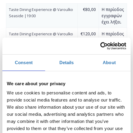
€80,00
Η περίοδος
Taste Dining Experience @ Varoulko
εγγραφών
Seaside |19:00
έχει λήξει.
€120,00
Η περίοδος
Taste Dining Experience @ Varoulko
εγγραφών
Seaside | With Wine Pairing 19:00
έχει λήξει.
€80,00
Η περίοδος
Taste Dining Experience @ Varoulko
Consent
Details
About
εγγραφών
Seaside | 19:30
έχει λήξει.
€120,00
Η περίοδος
Taste Dining Experience @ Varoulko
We care about your privacy
εγγραφών
Seaside | With Wine Pairing 19:30
We use cookies to personalise content and ads, to
έχει λήξει.
provide social media features and to analyse our traffic.
€80,00
Η περίοδος
We also share information about your use of our site with
Taste Dining Experience @ Varoulko
εγγραφών
Seaside | 20:00
our social media, advertising and analytics partners who
έχει λήξει.
may combine it with other information that you’ve
provided to them or that they’ve collected from your use
€120,00
Η περίοδος
Taste Dining Experience @ Varoulko