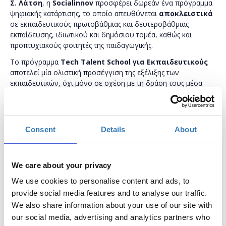
Σ. Λάτση
, η
Socialinnov
προσφέρει δωρεάν ένα πρόγραμμα
ψηφιακής κατάρτισης, το οποίο απευθύνεται
αποκλειστικά
σε εκπαιδευτικούς πρωτοβάθμιας και δευτεροβάθμιας
εκπαίδευσης, ιδιωτικού και δημόσιου τομέα, καθώς και
προπτυχιακούς φοιτητές της παιδαγωγικής.
Το πρόγραμμα
Tech Talent School για Εκπαιδευτικούς
αποτελεί μία ολιστική προσέγγιση της εξέλιξης των
εκπαιδευτικών, όχι μόνο σε σχέση με τη δράση τους μέσα
στην τάξη, αλλά και ως επαγγελματίες. Επιπροσθέτως, το
πρόγραμμα εστιάζει και στην ενίσχυση της ψυχικής
ανθεκτικότητας των εκπαιδευτικών, καθώς ανήκουν σε ομάδα
υψηλού κινδύνου για την εμφάνιση του συνδρόμου της
Consent
Details
About
επαγγελματικής εξουθένωσης.
Οι συμμετέχοντες του προγράμματος θα κληθούν να
παρακολουθήσουν τα δωρεάν σεμινάρια και των τεσσάρων
We care about your privacy
πυλώνων του προγράμματος:
We use cookies to personalise content and ads, to
1. Ενδυνάμωση σε Ψηφιακές Δεξιότητες
provide social media features and to analyse our traffic.
We also share information about your use of our site with
2. Επαγγελματική Ενδυνάμωση
our social media, advertising and analytics partners who
3. Ψυχική Ανθεκτικότητα & Συναισθηματική