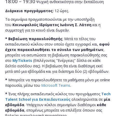
18:00 – 19:30
Ψυχική ανθεκτικότητα στην Εκπαίδευση
Διάρκεια προγράμματος:
12 ώρες.
Τα σεμινάρια πραγματοποιούνται με την υποστήριξη
του
Κοινωφελούς Ιδρύματος Ιωάννη Σ. Λάτση
και η
συμμετοχή για το κοινό είναι δωρεάν.
*
Bεβαίωση παρακολούθησής
:
Μετά το τέλος του
εκπαιδευτικού κύκλου στον οποίο έχετε εγγραφεί και,
αφού
έχετε παρακολουθήσει το σύνολο των μαθημάτων
,
μπορείτε να εκτυπώσετε τη βεβαίωση παρακολούθησής σας
στο
MyTickets
(Επιλέγοντας "Ενέργειες" δίπλα σε κάθε
δελτίο εισόδου σας). Η βεβαίωση θα είναι διαθέσιμη εκεί
μετά από μια εβδομάδα και για διάστημα δύο (2) εβδομάδων.
*
Μπορείτε να παρακολουθήσετε τα μαθήματα μόνο με online
παρουσία, μέσω του
Microsoft Teams
.
*
Ένας πλήρης εκπαιδευτικός κύκλος του προγράμματος
Tech
Talent School για Εκπαιδευτικούς
ολοκληρώνεται σε
μία
εβδομάδα
. Υπάρχουν κύκλοι σεμιναρίων διαθέσιμοι
κάθε
εβδομάδα
, επομένως μπορείτε να επιλέξετε όποιον σας
βολεύει ημερολογιακά περισσότερο.