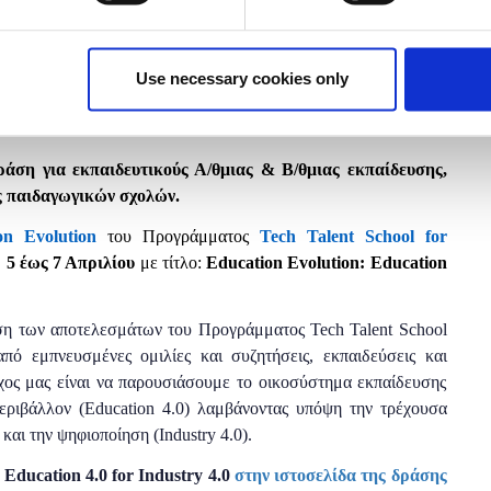
Use necessary cookies only
δράση
για εκπαιδευτικούς Α
/
θ
μιας
& Β/
θ
μιας
εκπαίδευσης
,
ς παιδαγωγικών σχολών.
on Evolution
του Προγράμματος
Tech Talent School for
η
5 έως 7 Απριλίου
με τίτλο:
Education Evolution: Education
ση των αποτελεσμάτων του Προγράμματος Tech Talent School
από εμπνευσμένες ομιλίες και συζητήσεις, εκπαιδεύσεις και
όχος μας είναι να παρουσιάσουμε το οικοσύστημα εκπαίδευσης
εριβάλλον (Education 4.0) λαμβάνοντας υπόψη την τρέχουσα
αι την ψηφιοποίηση (Industry 4.0).
 Education 4.0 for Industry 4.0
στην ιστοσελίδα της δράσης