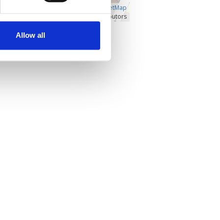
Â©
OpenLayers
|
OpenStreetMap
contributors
Allow all
Προβολή μεγαλύτερου χάρτη