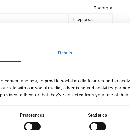
Ποσότητα
Η περίοδος
εγγραφών έχει λήξει.
Η περίοδος
εγγραφών έχει λήξει.
Details
n
e content and ads, to provide social media features and to analy
 our site with our social media, advertising and analytics partn
Ποσότητα
 provided to them or that they’ve collected from your use of their
ive streaming
Η περίοδος
εγγραφών έχει λήξει.
Preferences
Statistics
ive streaming
Η περίοδος
εγγραφών έχει λήξει.