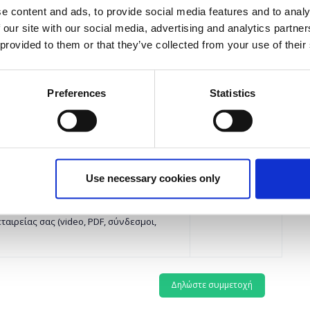
e content and ads, to provide social media features and to analy
πορείτε να:
εγγραφών έχει
λήξει.
 our site with our social media, advertising and analytics partn
φικό σας.
 provided to them or that they’ve collected from your use of their
Στελέχη Εταιριών.(μπορούν να
νω)
αιρειών.
Preferences
Statistics
ξαμήνου ή απόφοιτος.
ρίπτερου)
Η περίοδος
ρείτε να:
εγγραφών έχει
λήξει.
ς για την εταιρεία σας και τις θέσεις
Use necessary cookies only
ίτους για Συνεντεύξεις 1-1 σε
αιρείας σας (video, PDF, σύνδεσμοι,