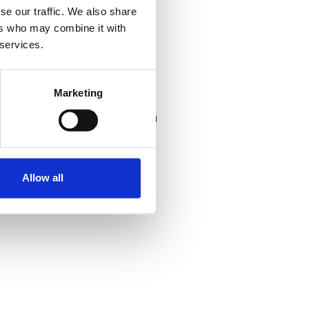
-
se our traffic. We also share
Πέμπτη, 26 Οκτωβρίου 2023
ers who may combine it with
 services.
Προσθήκη στο ημερολόγιό σας
Επικοινωνία
Marketing
Επικοινωνήστε με τον διοργανωτή
Allow all