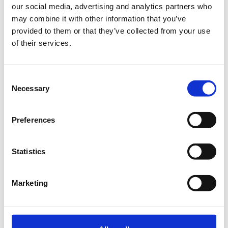
our social media, advertising and analytics partners who
Η καινοτομία στον τουρισμό: Startups και
may combine it with other information that you’ve
αγορά
provided to them or that they’ve collected from your use
of their services.
Πότε;
Σάββατο, 18 Ιανουαρίου 2020
12:30 μμ
Consent
Necessary
Προσθήκη στο ημερολόγιό σας
Selection
ACEin,
Preferences
Η περίοδος εγγραφών έχει λήξει.
General Admission
Statistics
Marketing
Η καινοτομία στον τουρισμό: Startups και αγορά
Κατερίνα Σαριδάκη, Διευθύντρια CapsuleT