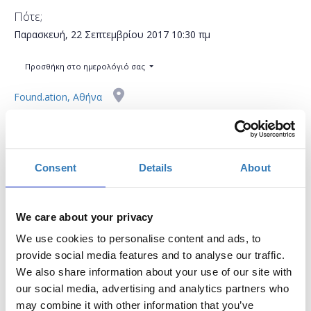
Πότε;
Παρασκευή, 22 Σεπτεμβρίου 2017
10:30 πμ
Προσθήκη στο ημερολόγιό σας
Found.ation, Αθήνα
Η περίοδος εγγραφών έχει λήξει.
Συμμετοχή
Consent
Details
About
We care about your privacy
We use cookies to personalise content and ads, to
provide social media features and to analyse our traffic.
Η δημιουργία ενός θέματος για το WordPress είναι
We also share information about your use of our site with
πιο εύκολη από ποτέ στις μέρες μας (θεωρητικά, ένα
our social media, advertising and analytics partners who
αρχείο index.php και ένα αρχείο style.css είναι το
may combine it with other information that you’ve
μόνο που χρειάζεστε!). Αλλά αν σκοπεύετε να