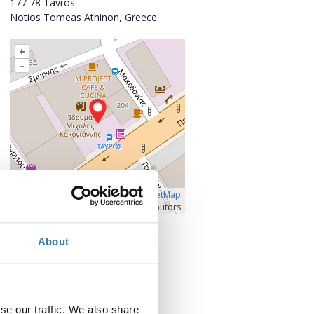
177 78 Tavros
Notios Tomeas Athinon, Greece
+
–
Â©
OpenLayers
|
OpenStreetMap
contributors
Click for larger map
About
Contact
Contact the organizer
se our traffic. We also share