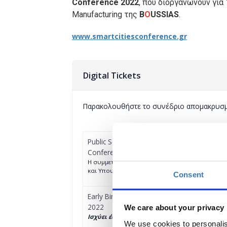
Conference 2022
, που διοργανώνoυν για
Manufacturing της
B
O
USSIAS
.
www.smartcitiesconference.gr
Digital Tickets
Παρακολουθήστε το συνέδριο απομακρυσ
Public Sector Digital Conference Ticket (Free
Conference 2022
H συμμετοχή είναι ελεύθερη για τα Στελέχη των
και Υπουργείων
Consent
Early Bird Digital Conference Ticket - Smar
2022
We care about your privacy
Ισχύει έως 08/02/22
We use cookies to personalis