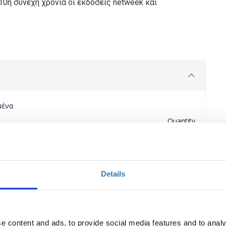
 10η συνεχή χρονιά οι εκδόσεις netweek και
μένα
Quantity
) - Smart Cities
Applications
period has
 Δήμων, Περιφερειών
ended.
Details
t Cities Conference
€150.00
Registrations
period has
ended.
e content and ads, to provide social media features and to analy