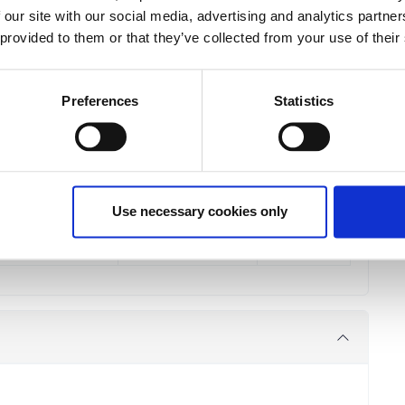
 our site with our social media, advertising and analytics partn
 Φ.Π.Α.
 provided to them or that they’ve collected from your use of their
 Φ.Π.Α.
% Φ.Π.Α.
 Φ.Π.Α.
Preferences
Statistics
 Cities Conference
€190.00
Registrations
period has
ended.
 Φ.Π.Α.
 Φ.Π.Α.
4% Φ.Π.Α.
Use necessary cookies only
 Φ.Π.Α.