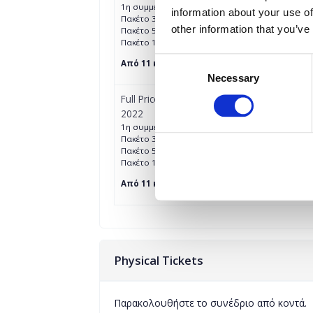
1η συμμετοχή: €150 + 24% Φ.Π.Α.
information about your use of
Πακέτο 3 συμμετοχών (2+1 δωρεάν): €300 + 24%
other information that you’ve
Πακέτο 5 συμμετοχών (3+2 δωρεάν): €450 + 24%
Πακέτο 10 συμμετοχών (6+4 δωρεάν): €900 + 24
Consent
Από 11 και πάνω 75 ευρώ /συμμετοχή + 24%
Necessary
Selection
Full Price Digital Conference Ticket - Smart
2022
1η συμμετοχή: €190 + 24% Φ.Π.Α.
Πακέτο 3 συμμετοχών (2+1 δωρεάν): €380 + 24%
Πακέτο 5 συμμετοχών (3+2 δωρεάν): €570 + 24%
Πακέτο 10 συμμετοχών (6+4 δωρεάν): €1140 + 2
Από 11 και πάνω 95 ευρώ /συμμετοχή + 24%
Physical Tickets
Παρακολουθήστε το συνέδριο από κοντά.