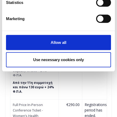
period has
Statistics
Conference Ticket -
ended.
Women’s Health
Conference 2025
Marketing
Ισχύει έως
22/05/2025
1η συμμετοχή: €260 + 24%
Φ.Π.Α.
Πακέτο 3 συμμετοχών (2+1
δωρεάν): €520 + 24% Φ.Π.Α.
Allow all
Πακέτο 5 συμμετοχών (3+2
δωρεάν): €780 + 24% Φ.Π.Α.
Πακέτο 8 συμμετοχών(5+3
δωρεάν): €1.300 + 24%
Use necessary cookies only
Φ.Π.Α.
Πακέτο 10 συμμετοχών (5+5
δωρεάν): €1.560 + 24%
Φ.Π.Α.
Από την 11η συμμετοχή
και πάνω 130 ευρώ + 24%
Φ.Π.Α.
€290.00
Registrations
Full Price In-Person
period has
Conference Ticket -
ended.
Women’s Health