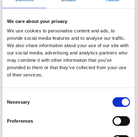
We care about your privacy
In-Person Conference Tickets
We use cookies to personalise content and ads, to
provide social media features and to analyse our traffic.
Select the total number of tickets you want and the free
We also share information about your use of our site with
ticket(s) will be automatically calculated by the system.
our social media, advertising and analytics partners who
Quantity
may combine it with other information that you’ve
Applications
provided to them or that they’ve collected from your use
In-Person Conference
period has
Ticket (Public Sector) -
of their services.
ended.
Women’s Health
Conference 2025
Δημόσιοι υπάλληλοι Υ.Υ,
Consent
Ιατροί, Νοσηλευτές,
Necessary
Φαρμακοποιοί, Ακαδημαϊκοί,
Selection
Ερευνητές, Εκπρόσωποι
ομάδων ασθενών, Φοιτητές:
ΔΩΡΕΑΝ
Preferences
€260.00
Registrations
Early Bird In-Person