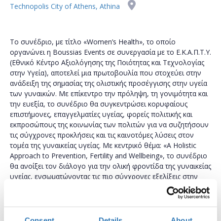
Technopolis City of Athens, Athina
Το συνέδριο, με τίτλο «Women’s Health», το οποίο
οργανώνει η Boussias Events σε συνεργασία με το Ε.Κ.Α.Π.Τ.Υ.
(Εθνικό Κέντρο Αξιολόγησης της Ποιότητας και Τεχνολογίας
στην Υγεία), αποτελεί μια πρωτοβουλία που στοχεύει στην
ανάδειξη της σημασίας της ολιστικής προσέγγισης στην υγεία
των γυναικών. Με επίκεντρο την πρόληψη, τη γονιμότητα και
την ευεξία, το συνέδριο θα συγκεντρώσει κορυφαίους
επιστήμονες, επαγγελματίες υγείας, φορείς πολιτικής και
εκπροσώπους της κοινωνίας των πολιτών για να συζητήσουν
τις σύγχρονες προκλήσεις και τις καινοτόμες λύσεις στον
τομέα της γυναικείας υγείας. Με κεντρικό θέμα: «A Holistic
Approach to Prevention, Fertility and Wellbeing», το συνέδριο
θα ανοίξει τον διάλογο για την ολική φροντίδα της γυναικείας
υγείας, ενσωματώνοντας τις πιο σύγχρονες εξελίξεις στην
πρόληψη, τη γονιμότητα και την ευεξία.
womenshealthconference.boussiasevents.gr
Consent
Details
About