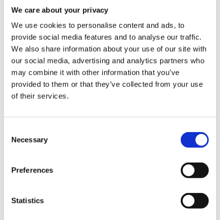
We care about your privacy
Auditorio Caja Rural, Granada
We use cookies to personalise content and ads, to
provide social media features and to analyse our traffic.
We also share information about your use of our site with
our social media, advertising and analytics partners who
may combine it with other information that you’ve
¡El evento fue un éxito, y es gracias a
vostr@s!
Os
provided to them or that they’ve collected from your use
esperamos el año que viene :)
of their services.
TEDxRealejo es el primer evento independiente con licencia
TED que se organiza en la ciudad de Granada.
Consent
Nuestro objetivo es reunir a mentes brillantes para dar charlas
Necessary
Selection
centradas en las ideas y en una amplia gama de temas, para
fomentar el aprendizaje, la inspiración y la maravilla, y
provocar conversaciones que importan y transforman nuestro
Preferences
mundo.
COVID-19
Statistics
En TEDxRealejo queremos garantizar la
seguridad
de todos y
todas las participantes del evento, por lo que desde la