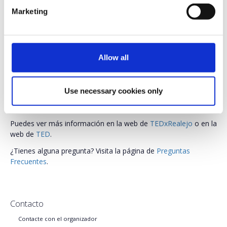
organización se pondrán todas las medidas necesarias para
Marketing
ello. Además de cumplir con todos los requerimientos y
recomendaciones que las autoridades locales hayan
dispuesto.
En el evento será obligatorio la utilización de
mascarilla
,
Allow all
además del mantenimiento de la
distancia de seguridad
entre todas las personas en todo momento, por lo que este
año el aforo será reducido. Se dispondrá de dispensadores de
Use necessary cookies only
gel hidroalcóholico
repartidos por todo el recinto. La sala
estará ventilada debidamente y desinfectada.
Puedes ver más información en la web de
TEDxRealejo
o en la
web de
TED
.
¿Tienes alguna pregunta? Visita la página de
Preguntas
Frecuentes
.
Contacto
Contacte con el organizador