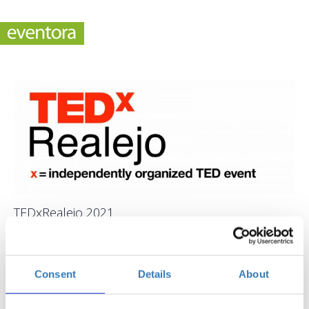
TEDxRealejo 2021
¿Cuando?
domingo, 18 de abril de 2021
10:00
Consent
Details
About
Añadir al Calendario