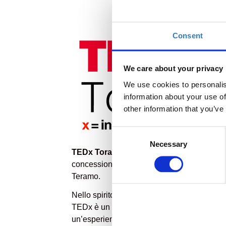
Consent
We care about your privacy
We use cookies to personalis
information about your use of
other information that you’ve
Consent
Necessary
Selection
TEDx Torano Nuovo
è un evento locale au
concessione dell'apposita licenza concessa
Teramo.
Nello spirito delle idee che vale la pena 
TEDx è un programma di eventi locali auto-
un’esperienza simile a TED. Il nostro ev