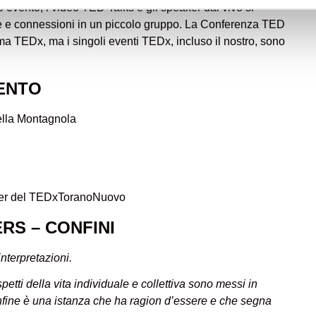
 evento, i video TED Talks e gli speaker dal vivo si
de e connessioni in un piccolo gruppo. La Conferenza TED
a TEDx, ma i singoli eventi TEDx, incluso il nostro, sono
ENTO
ella Montagnola
aker del TEDxToranoNuovo
DERS – CONFINI
interpretazioni.
spetti della vita individuale e collettiva sono messi in
confine è una istanza che ha ragion d’essere e che segna