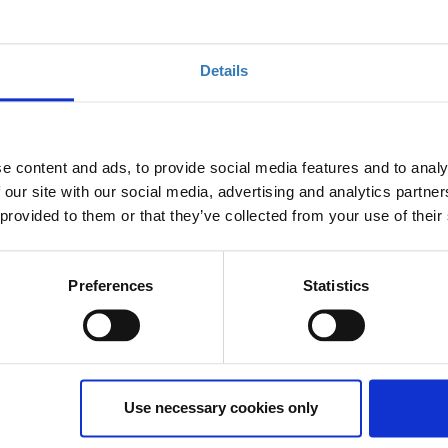
Details
e content and ads, to provide social media features and to analy
 our site with our social media, advertising and analytics partn
 provided to them or that they’ve collected from your use of their
Preferences
Statistics
to-organizzato, ispirato a TED e realizzato sotto
 da TED. Si tratta del primo evento TEDx in provincia di
diffondere, TED ha creato un programma chiamato TEDx.
Use necessary cookies only
organizzati che riuniscono le persone per condividere
ento si chiama TEDxToranoNuovo, dove x = evento TED