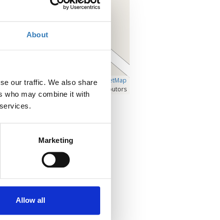
About
Â©
OpenLayers
|
OpenStreetMap
se our traffic. We also share
contributors
ers who may combine it with
 services.
Clicca per ingrandire la mappa
Contatto
Marketing
Contatta l'organizzatore
Allow all