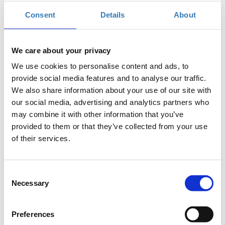
Descrizione
+
€90,00
Il periodo di
GOLD
registrazione è
Consent
Details
About
terminato.
Descrizione
+
€40,00
Il periodo di
STANDARD
We care about your privacy
registrazione è
terminato.
We use cookies to personalise content and ads, to
provide social media features and to analyse our traffic.
€30,00
Il periodo di
STANDARD "Early Bird"
We also share information about your use of our site with
Descrizione
+
registrazione è
our social media, advertising and analytics partners who
terminato.
may combine it with other information that you’ve
Descrizione
+
€30,00
Il periodo di
provided to them or that they’ve collected from your use
STUDENT
registrazione è
of their services.
terminato.
Descrizione
+
€20,00
Il periodo di
STUDENT "Early Bird"
Consent
registrazione è
Necessary
Selection
terminato.
€10,00
Il periodo di
Laboratori X KI(n)D of Magic -
Preferences
Descrizione
+
registrazione è
BAMBINI e RAGAZZI