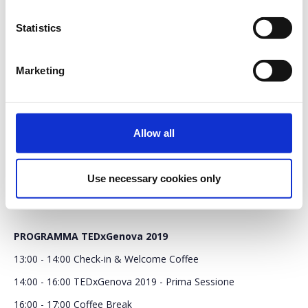
terminato.
Statistics
Il periodo di
DISOCCUPATI RESIDENTI NELLA
registrazione è
PROVINCIA DI GENOVA*
Descrizione
+
terminato.
Marketing
Il periodo di
RESIDENTI ZONA ROSSA CROLLO
Descrizione
+
registrazione è
PONTE MORANDI*
terminato.
Allow all
Use necessary cookies only
PROGRAMMA TEDxGenova 2019
13:00 - 14:00 Check-in & Welcome Coffee
14:00 - 16:00 TEDxGenova 2019 - Prima Sessione
16:00 - 17:00 Coffee Break