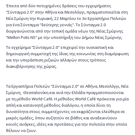
Έπειτα από δύο πετυχημένες δράσεις του εγχειρήματος
“Σύνταγμα 2.0” στην Αθήνα και Μεσολόγγι, πραγματοποιείται στη
Νέα Σμύρνη την Κυριακή, 22 Μαρτίου το 3ο Εργαστήριο Πολιτών
για ένα Σύνταγμα “δεύτερης γενιάς”. Το Σύνταγμα 2.0
διοργανώνεται από την τοπική ομάδα νέων της Νέας Σμύρνης
“Mellon Polis NS” με την υποστήριξη του Δήμου Νέας Σμύρνης.
Το εγχείρημα “Σύνταγμα 2.0” επιχειρεί την ουσιαστική και
δημιουργική συμμετοχή της ίδιας της κοινωνίας στη διαμόρφωση
και την υπεράσπιση ριζικών αλλαγών στους τρόπους
διακυβέρνησης της χώρας.
Τα Εργαστήρια Πολιτών “Σύνταγμα 2.0” σε Αθήνα, Μεσολόγγι, Νέα
Σμύρνη, Θεσσαλονίκη και ανά την Ελλάδα πραγματοποιούνται
με τη μέθοδο World Café. Η μέθοδος World Café πρόκειται για μία
απλή και κατανοητή μέθοδος διαλόγου, η οποία δίνει τη
δυνατότητα στους συμμετέχοντες να εκφράζονται ελεύθερα σε
μικρές ομάδες, όπου συζητούν σε βάθος και αναδεικνύουν
κοινές ανάγκες, ιδέες και προτάσεις για την πολιτεία στην οποία
θέλουν να ζουν.