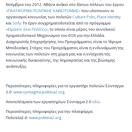
Νοέμβριο του 2012. Αθήνα ανήκει στο δίκτυο πόλεων του έργου
«ΠΛΑΤΦΟΡΜΑ ΠΟΛΙΤΙΚΗΣ ΚΑΙΝΟΤΟΜΙΑΣ»
που υλοποιούν οι
οργανισμοί κοινωνίας των πολιτών
Culture Polis
,
Place Identity
και
Scify
. Το έργο συγχρηματοδοτείται από το πρόγραμμα
«Είμαστε όλοι Πολίτες»
, το οποίο είναι μέρος του συνολικού
Χρηματοδοτικού Μηχανισμού του ΕΟΧ για την Ελλάδα.
Διαχειριστής Επιχορήγησης του Προγράμματος είναι το Ίδρυμα
Μποδοσάκη. Στόχος του Προγράμματος είναι η ενδυνάμωση της
κοινωνίας των πολιτών στη χώρα μας και η ενίσχυση της
κοινωνικής δικαιοσύνης, της δημοκρατίας και της βιώσιμης
ανάπτυξης.
Περισσότερες πληροφορίες για το εργαστήρι πολιτών Σύνταγμα
2.0:
www.syntagma.politeia2.org
Αποτελέσματα των εργαστηρίων Σύνταγμα 2.0
εδώ
.
Περισσότερες πληροφορίες για την πλατφόρμα
Πολιτεία2.0:
www.politeia2.org