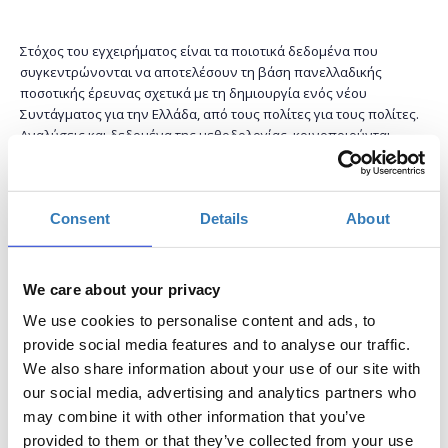
Στόχος του εγχειρήματος είναι τα ποιοτικά δεδομένα που
συγκεντρώνονται να αποτελέσουν τη βάση πανελλαδικής
ποσοτικής έρευνας σχετικά με τη δημιουργία ενός νέου
Συντάγματος για την Ελλάδα, από τους πολίτες για τους πολίτες.
Αναλύσεις και δεδομένα της μεθοδολογίας κοινοποιούνται
τακτικά στην ιστοσελίδα του εγχειρήματος
(
www.syntagma.politeia2.org
).
Consent
Details
About
Το εργαστήριο απευθύνεται σε άτομα και ομάδες ανεξαρτήτως
ηλικίας, επαγγέλματος και επιπέδου εκπαίδευσης, δημότες και
κατοίκους της Νέας Σμύρνης, αλλά και ενδιαφερόμενους από
We care about your privacy
γειτονικές περιοχές. Το παρών στην εκδήλωση θα δώσουν και
We use cookies to personalise content and ads, to
μέλη αντίστοιχων πρωτοβουλιών από την Ισλανδία, το Ηνωμένο
provide social media features and to analyse our traffic.
Βασίλειο, τη Γαλλία και την Αίγυπτο που αναπτύσσουν
We also share information about your use of our site with
εγχειρήματα συμμετοχικού σχεδιασμού συνταγματικών θεσμών,
oι οποίοι την παραμονή 20 Μαρτίου 10πμ-6μμ θα μιλήσουν σε
our social media, advertising and analytics partners who
σχετική
ημερίδα
στο Ιωνικό Κέντρο στην Πλάκα.
may combine it with other information that you’ve
provided to them or that they’ve collected from your use