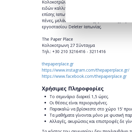
Κολοκοτρώνη 27, συνεχίζοντας την παράδοση κ
ειδών καλλιγραφίας, Ιαπωνικών χαρτιών για or
επίσης Ιαπωνικά χαρτιά origami και Chiyogami
πένες, μελάνια, πινέλα και χαρτιά καλλιγραφία
εργοστασίου Deleter Ιαπωνίας.
The Paper Place
Κολοκοτρωνη 27 Σύνταγμα
Τηλ.: +30 210 3216416 - 3211416
thepaperplace.gr
https://www.instagram.com/thep
aperplace.gr/
https://www.facebook.com/thepa
perplace.gr
Χρήσιμες Πληροφορίες
Το σεμινάριο διαρκεί 1,5 ώρες.
Οι θέσεις είναι περιορισμένες.
Παρακαλώ να βρίσκεστε στο χώρο 15’ πριν
Τα μαθήματα γίνονται μόνο με φυσική παρ
Αλλαγές, ακυρώσεις και επιστροφές δε γίν
Το κόστος του σεμιναρίου δεν περιλαμβάνει τ