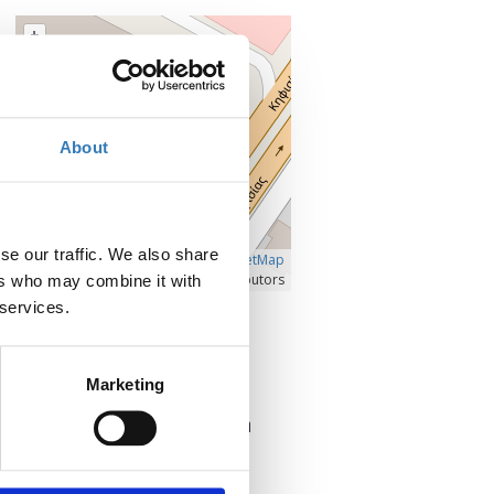
+
–
About
se our traffic. We also share
Â©
OpenLayers
|
OpenStreetMap
contributors
ers who may combine it with
 services.
Προβολή μεγαλύτερου χάρτη
Επικοινωνία
Marketing
Επικοινωνήστε με τον διοργανωτή