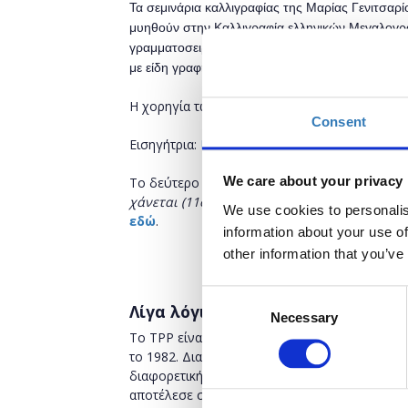
Τα σεμινάρια καλλιγραφίας της Μαρίας Γενιτσαρίο
μυηθούν στην Καλλιγραφία ελληνικών Μεγαλογρ
γραμματοσειρών (4ος έως 8ος αιων.) με χρήση 
με είδη γραφής όπως πένες κονδυλοφόρου και 
Η χορηγία των υλικών του σεμιναρίου είναι 
Consent
Εισηγήτρια:
Μαρία Γενιτσαρίου
Κωδικός σεμινα
We care about your privacy
Το δεύτερο σεμινάριο της Μαρίας Γενιτσαρίο
χάνεται (11ος-13ος αιών.)
θα πραγματοποιηθεί
We use cookies to personalis
εδώ
.
information about your use of
other information that you’ve
Consent
Λίγα λόγια για το The Paper Place
Necessary
Selection
Το ΤPP είναι η συνέχεια του χαρτοπωλείου 
το 1982. Διαθέτοντας επιλεγμένα είδη για επα
διαφορετική και συνάμα ποιοτική προσέγγιση 
αποτέλεσε σημείο αναφοράς για το φανατικό 