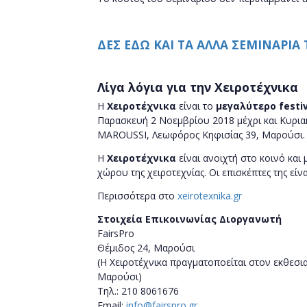
ΔΕΣ ΕΔΩ ΚΑΙ ΤΑ ΑΛΛΑ ΣΕΜΙΝΑΡΙΑ
Λίγα λόγια για την Χειροτέχνικα
Η
Χειροτέχνικα
είναι το
μεγαλύτερο festi
Παρασκευή 2 Νοεμβρίου 2018 μέχρι και Κυρι
MAROUSSI, Λεωφόρος Κηφισίας 39, Μαρούσι. Οι
Η
Χειροτέχνικα
είναι ανοιχτή στο κοινό και
χώρου της χειροτεχνίας. Οι επισκέπτες της είν
Περισσότερα στο
xeirotexnika.gr
Στοιχεία Επικοινωνίας Διοργανωτή
Fair­sPro
Θέμιδος 24, Μαρούσι
(Η Χειροτέχνικα πραγματοποείται στον εκθε
Μαρούσι)
Tηλ.: 210 8061676
Email:
info@fairspro.gr