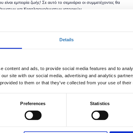
υ είναι εμπειρία ζωής! Σε αυτό το σεμινάριο οι συμμετέχοντες θα
άμματων και Κεφαλαιογράμματων ιστορικών
φτερού. Απευθύνεται σε άτομα που ασχολούνται συστηματικά
ολοκληρωμένης πένας καλλιγραφίας.
μια ευγενική προσφορά του the
paper place co.
Details
ρίου: P35
υ
Calligraphy 3 Ελληνικές γραμματοσειρές, μια γνώση που
 την Κυριακή 4 Νοεμβρίου 2018 στις 17:30,
κλείσε θέση
e content and ads, to provide social media features and to analy
 our site with our social media, advertising and analytics partn
 provided to them or that they’ve collected from your use of their
 (TPP)
Preferences
Statistics
που λειτουργούσε στο νούμερο 2 της οδού Πραξιτέλους από
γγελματίες, χομπίστες αλλά και όποιον αναζητά μία
σε δώρα, είδη γραφής και αντικείμενα καθημερινής χρήσης,
κοινό του. Από το 2013 το TPP λειτουργεί σε νέο χώρο στην