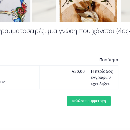
 γραμματοσειρές, μια γνώση που χάνεται (4ος
Ποσότητα
€30,00
Η περίοδος
εγγραφών
ικα.
έχει λήξει.