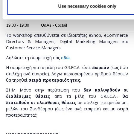
Ασφάλεια πληροφοριών
Use necessary cookies only
Γνωστοποίηση περιστατικών παραβίασης στις αρ
Έλεγχοι και πρόστιμα
19:00 - 19:30
Q&As - Coctail
Το workshop απευθύνεται σε ιδιοκτήτες eShop, eCommerce
Directors & Managers, Digital Marketing Managers και
Customer Service Managers.
Δηλώστε τη συμμετοχή σας
εδώ
.
Η συμμετοχή για τα μέλη του GR.EC.A. είναι
δωρεάν
(έως δύο
στελέχη ανά εταιρεία). Λόγω περιορισμένου αριθμού θέσεων
θα τηρηθεί
σειρά προτεραιότητας
.
ΣΗΜ: Μόνο στην περίπτωση που
δεν καλυφθούν οι
διαθέσιμες θέσεις
από τα μέλη του GR.EC.A.,
θα
διατεθούν οι ελεύθερες θέσεις
σε στελέχη εταιρειών μη-
μελών του Συνδέσμου (έως ένα ανά εταιρεία) και με σειρά
προτεραιότητας.