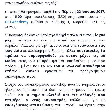
που επιφέρει ο Κανονισμός
"
το οποίο θα πραγματοποιηθεί την
Πέμπτη 22 Ιουνίου
2017
,
στις
16:00
(ώρα προσέλευσης 15:30) στις εγκαταστάσεις της
OTEAcademy
(Πέλικα & Σπάρτης 1, Μαρούσι, 151 22,
Αθήνα).
Ο Κανονισμός αντικαθιστά την
Οδηγία 95/46/EC που ίσχυε
μέχρι σήμερα
και έχει ως σκοπό την εναρμόνιση του
νομικού πλαισίου για την
προστασία της ιδιωτικότητας
των data
σε ολόκληρη την Ευρώπη.
Όλες οι εταιρείες θα
πρέπει να συμμορφωθούν με αυτόν μέχρι τις 25
Μαϊου 2018
, ενώ τα πρόστιμα που απειλούνται μπορεί να
φτάσουν
μέχρι και το 4% του συνολικού παγκόσμιου
ετήσιου κύκλου εργασιών
του προηγούμενου
οικονομικού έτους.
Στόχος του συγκεκριμένου workshop είναι να ενημερώσει τα
ηλεκτρονικά καταστήματα ώστε να αποκτήσουν μια πρώτη
εικόνα για τα
σημεία κλειδιά και τις αλλαγές που
επιφέρει ο νέος Κανονισμός
, καθώς και για τις
ενδεχόμενες επιπτώσεις
που μπορεί να έχουν στην