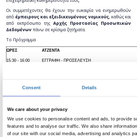
επιχειρηματική καθημερινότητά τους.
Οι συμμετέχοντες θα έχουν την ευκαιρία να ενημερωθούν
από
έμπειρους και εξειδικευμένους νομικούς
, καθώς και
από εκπρόσωπο της
Αρχής Προστασίας Προσωπικών
Δεδομένων
πάνω σε κρίσιμα ζητήματα.
Το Πρόγραμμα
ΩΡΕΣ
ΑΤΖΕΝΤΑ
15:30 - 16:00
ΕΓΓΡΑΦΗ - ΠΡΟΣΕΛΕΥΣΗ
16:00 - 17:30
ΑΝΤΙΚΕΙΜΕΝΟ ΤΟΥ ΓΕΝΙΚΟΥ ΚΑΝΟΝΙΣΜΟΥ GDP
Φερενίκη Παναγοπούλου
, LL.B., LL.M. (Athens), 
(Harvard), Ειδική Επιστήμων Α.Π.Δ.Π.Χ., Πανεπιστη
Consent
Details
Πελοποννήσου
Μίνα Ζούλοβιτς
, Δικηγόρος, Συνεταίρος, “Φιλοθεϊδη
We care about your privacy
Topics
We use cookies to personalise content and ads, to provide s
Βασικά χαρακτηριστικά Αναγκαιότητα – Πεδίο Ε
features and to analyse our traffic. We also share informatio
Βασικοί ορισμοί (δεδομένα προσωπικού χαρακτή
of our site with our social media, advertising and analytics 
δεδομένων, Υπεύθυνος Επεξεργασίας, Εκτελών 