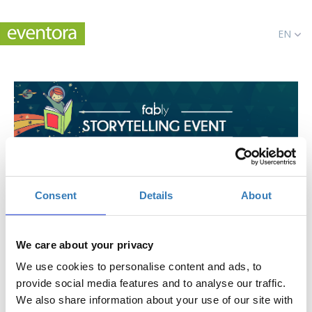
EN
Consent
Details
About
1st Fably Storytelling event
When?
We care about your privacy
Friday, May 19, 2017
6:00 PM
We use cookies to personalise content and ads, to
provide social media features and to analyse our traffic.
Add to your calendar
We also share information about your use of our site with