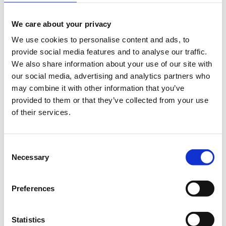
Τίμος Σελλής
Ο κ. Τίμος Σελλής υπήρξε ερευνητής στο Facebook
We care about your privacy
(ΗΠΑ, 2020-22), ενώ από το 2016 έως και το 2020 ήταν
We use cookies to personalise content and ads, to
Καθηγητής και Διευθυντής στο Data Science Research
provide social media features and to analyse our traffic.
Institute. Στο παρελθόν διετέλεσε καθηγητής στο
We also share information about your use of our site with
University of Maryland (ΗΠΑ, 1986-92), στο Εθνικό
our social media, advertising and analytics partners who
Μετσόβιο Πολυτεχνείο (Αθήνα, 1992-2013), και στο RMIT
may combine it with other information that you’ve
University (Αυστραλία, 2013-2016). Το διάστημα 2007-13
provided to them or that they’ve collected from your use
διετέλεσε ιδρυτικός Διευθυντής του Ινστιτούτου
of their services.
Πληροφοριακών Συστημάτων του Ερευνητικού Κέντρου
«Αθηνά», ενώ έχει διατελέσει και Πρόεδρος του Εθνικού
Συμβουλίου Έρευνας και Τεχνολογίας (ΕΣΕΤ, 2001-03).
Consent
Τα ερευνητικά του ενδιαφέροντα εστιάζουν στην επιστήμη
Necessary
Selection
των δεδομένων, τα μεγάλα δεδομένα, τις ροές δεδομένων,
την ενοποίηση δεδομένων και τα χωροχρονικά
Preferences
συστήματα βάσεων δεδομένων. Το 1990 τιμήθηκε με το
βραβείο Presidential Young Investigator Award, βραβείο
από τον Πρόεδρο των Ηνωμένων Πολιτειών της Αμερικής
Statistics