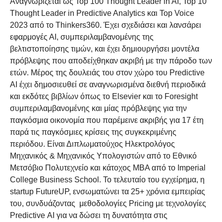
Αναγνωρίζεται ως Top 100 Thought Leader in AI, Top 10
Thought Leader in Predictive Analytics και Top Voice
2023 από το Thinkers360. Έχει σχεδιάσει και λανσάρει
εφαρμογές ΑΙ, συμπεριλαμβανομένης της
βελτιστοποίησης τιμών, και έχει δημιουργήσει μοντέλα
πρόβλεψης που αποδείχθηκαν ακριβή με την πάροδο των
ετών. Μέρος της δουλειάς του στον χώρο του Predictive
AI έχει δημοσιευθεί σε αναγνωρισμένα διεθνή περιοδικά
και εκδότες βιβλίων όπως το Elsevier και το Foresight
συμπεριλαμβανομένης και μίας πρόβλεψης για την
παγκόσμια οικονομία που παρέμεινε ακριβής για 17 έτη
παρά τις παγκόσμιες κρίσεις της συγκεκριμένης
περιόδου. Είναι Διπλωματούχος Ηλεκτρολόγος
Μηχανικός & Μηχανικός Υπολογιστών από το Εθνικό
Μετσόβιο Πολυτεχνείο και κάτοχος MBA από το Imperial
College Business School. Το τελευταίο του εγχείρημα, η
startup FutureUP, ενσωματώνει τα 25+ χρόνια εμπειρίας
του, συνδυάζοντας μεθοδολογίες Pricing με τεχνολογίες
Predictive ΑΙ για να δώσει τη δυνατότητα στις