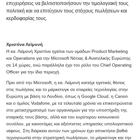
επιχειρήσεις να βελτιστοποιήσουν την τιμολογιακή τους
πολιτική και να επιτύχουν τους στόχους πωλήσεων και
κερδοφορίας τους.
Χριστίνα
Λεϊμονή
Η κα. Λεϊμονή Χριστίνα ηγείται των ομάδων Product Marketing
και Operations για την Microsoft Νότιας & Ανατολικής Ευρώπης
σε 14 χώρες, ενώ παράλληλα έχει τον ρόλο του Chief Operating
Officer για την ίδια περιοχή.
Πριν από την Microsoft, η κα. Λεϊμονή κατείχε ηγετικές θέσεις
στις πωλήσεις και το μάρκετινγκ σε εταιρείες τεχνολογίας στην
Ευρώπη με βάση το Λονδίνο, όπως η Google Cloud, η Canon
και ο όμιλος Vodafone, με τα τελευταία χρόνια να επικεντρώνεται
στο μετασχηματισμό των οργανισμών για την υποστήριξη της
εταιρικής τους βάσης, αλλά και του ευρύτερου κοινωνικού
συνόλου, με καινοτόμες και αξιόπιστες υπηρεσίες υπολογιστικού
νέφους. Στη διάρκεια αυτών των χρόνων έχει αποκτήσει βαθιά
τεχνογνωσία στην στρατηγική πωλήσεων, το μάρκετινγκ και την