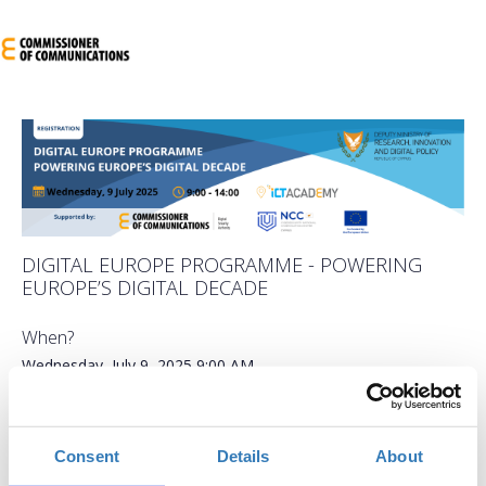
DIGITAL EUROPE PROGRAMME - POWERING
EUROPE’S DIGITAL DECADE
When?
Wednesday, July 9, 2025
9:00 AM
Add to your calendar
Consent
Details
About
Egkomi Lefkosias