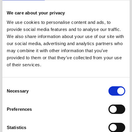
We care about your privacy
Το Υφυπουργείο Έρευνας, Καινοτομίας και Ψηφιακής
We use cookies to personalise content and ads, to
Πολιτικής διοργανώνει
Ενημερωτική Εκδήλωση
provide social media features and to analyse our traffic.
Παρουσίασης του Προγράμματος «Ψηφιακή
We also share information about your use of our site with
Ευρώπη»
την Τετάρτη, 9 Ιουλίου 2025, στην Ακαδημία
our social media, advertising and analytics partners who
ICT
του Γραφείου Επιτρόπου Επικοινωνιών
.
may combine it with other information that you’ve
Κύριος ομιλητής της εκδήλωσης θα είναι ο κ. Enric
provided to them or that they’ve collected from your use
Mitjana, εκ μέρους της Ευρωπαϊκής Επιτροπής. Ο κ.
of their services.
Mitjana θα παρουσιάσει τον ρόλο του Προγράμματος
«Ψηφιακή Ευρώπη» στη ψηφιακή στρατηγική της ΕΕ και
το Πρόγραμμα Εργασίας 2025 – 2027. Παράλληλα, θα
Consent
δοθούν πρακτικές συμβουλές για νέους συμμετέχοντες
Necessary
Selection
μέσα από την εμπειρία όσων συμμετέχουν σε έργα του
Προγράμματος.
Preferences
Υποστηρικτές της εκδήλωσης είναι ο Επίτροπος
Επικοινωνιών - Αρχή Ψηφιακής Ασφάλειας (ΑΨΑ) και το
Statistics
Εθνικό Κέντρο Συντονισμού Κυβερνοασφάλειας NCC-CY