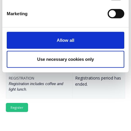
οι οποίοι συντονίζουν την ειδική ενότητα που θα αφορά
στην παρουσίαση των προσκλήσεων σε θέματα
Marketing
κυβερνοασφάλειας, με ομιλητή τον κ. Alexander Kamprad
από το Ευρωπαϊκό Κέντρο Συντονισμού
Κυβερνοασφάλειας ECCC.
Allow all
Η γλώσσα διεξαγωγής είναι τα Αγγλικά και η συμμετοχή
είναι δωρεάν.
Use necessary cookies only
Registrations period has
REGISTRATION
ended.
Registration includes coffee and
light lunch.