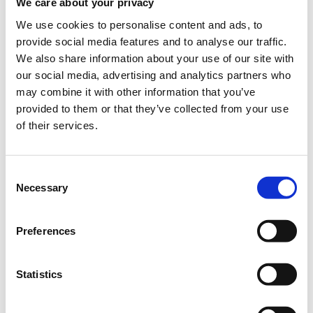
We care about your privacy
Athens, Athens
We use cookies to personalise content and ads, to
provide social media features and to analyse our traffic.
We also share information about your use of our site with
Η τεχνητή νοημοσύνη και τα δεδομένα διαμορφώνουν πλέον
τον τρόπο με τον οποίο σχεδιάζονται στρατηγικές,
our social media, advertising and analytics partners who
κατανέμονται πόροι και δημιουργείται αξία. Η πρόκληση για
may combine it with other information that you’ve
τους οργανισμούς δεν αφορά απλώς την υιοθέτηση
provided to them or that they’ve collected from your use
τεχνολογιών, αλλά τη συστηματική αξιοποίησή τους με τρόπο
of their services.
που οδηγεί σε σαφή επιχειρησιακά αποτελέσματα.
Η μετάβαση από πειραματικά έργα σε πλήρως παραγωγικές
εφαρμογές, από αναλυτικές αναφορές σε ουσιαστική λήψη
Consent
αποφάσεων, και από τεχνολογική επένδυση σε
Necessary
Selection
αποδεδειγμένη απόδοση, αποτελεί σήμερα κεντρική
στρατηγική προτεραιότητα.
Preferences
Το Data & AI Conference 2026 εστιάζει ακριβώς σε αυτή τη
δυναμική εξέλιξη: πώς οι οργανισμοί ενσωματώνουν
δεδομένα και τεχνητή νοημοσύνη στη λήψη αποφάσεων,
Statistics
ενισχύοντας την ανταγωνιστικότητα, την αποδοτικότητα και
τη μακροπρόθεσμη ανάπτυξή τους.