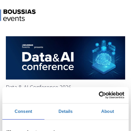
Data & AI Conference 2026
When?
Monday, September 21, 2026
9:00 AM
Consent
Details
About
Add to your calendar