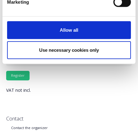
Marketing
dataconference.boussiasevents.gr
Allow all
In-Person Conference Tickets
Use necessary cookies only
VIP Tickets
VAT not incl.
Contact
Contact the organizer