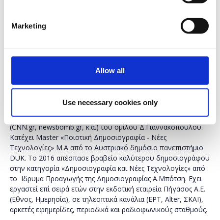
Εκπαιδευτές
Digital Media Academy:
Marketing
Σόνια
Χαϊμαντά
, Editorial Director @ DPG Media
Η Σόνια Χαϊμαντά είναι δημοσιογράφος από το 1990 με
επιτυχή μετάβαση από τον αναλογικό στον ψηφιακό κόσμο.
Ασχολείται με τα MME ενώ η θεωρητική της κατάρτιση
Allow all
(Πολιτικές Επιστήμες, Δημοσιογραφία κ.ά.) σε Αθήνα, Παρίσι,
Στρασβούργο και Βιέννη και η ενασχόλησή της με τη
Δημοσιογραφία, διαπνέεται από την αναζήτηση των νέων
Use necessary cookies only
τάσεων που υπαγορεύει η Τεχνολογία. Εργάζεται στη
μεγαλύτερη εταιρεία ψηφιακών Μέσων στην Ελλάδα, τη DPG
(CNN.gr, newsbomb.gr, κ.ά.) του ομίλου Δ.Γιαννακόπουλου.
Κατέχει Master «Ποιοτική Δημοσιογραφία - Νέες
Τεχνολογίες» M.A από το Αυστριακό δημόσιο πανεπιστήμιο
DUK. Το 2016 απέσπασε βραβείο καλύτερου δημοσιογράφου
στην κατηγορία «Δημοσιογραφία και Νέες Τεχνολογίες» από
το Ιδρυμα Προαγωγής της Δημοσιογραφίας A.Μπότση. Εχει
εργαστεί επί σειρά ετών στην εκδοτική εταιρεία Πήγασος Α.Ε.
(Εθνος, Ημερησία), σε τηλεοπτικά κανάλια (ΕΡΤ, Alter, ΣΚΑΙ),
αρκετές εφημερίδες, περιοδικά και ραδιοφωνικούς σταθμούς.