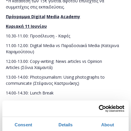
*Η κατάθεση των 15€ γίνεται αφότου επιλεχτείς να
συμμετέχεις στις εκπαιδεύσεις.
Πρόγραμμα
Digital
Media
Academy
Κυριακή 11 Ιουνίου
10.30-11.00: Προσέλευση - Καφές
11.00-12.00: Digital Media vs Παραδοσιακά Media (Κατερινα
Καραμούτσου)
12.00-13.00: Copy-writing: News articles vs Opinion
Articles (Σόνια Χαϊμαντά)
13.00-14.00: Photojournalism: Using photographs to
communicate (Στέφανος Καστρινάκης)
14.00-14.30: Lunch Break
14.30-15.45: CMS Usage - Wordpress (Αντώνης Μαντζαβίνος &
Εβίτα Γοργορίνη)
15.45-17.00: User attraction & Retention (Γιάννης Ήμελος)
Consent
Details
About