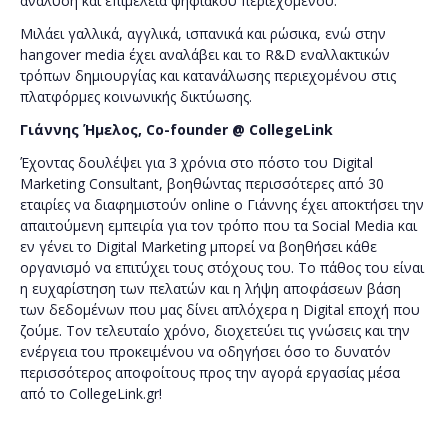
ανάλυση και επιμέλεια ψηφιακού περιεχομένου.
Μιλάει γαλλικά, αγγλικά, ισπανικά και ρώσικα, ενώ στην
hangover media έχει αναλάβει και το R&D εναλλακτικών
τρόπων δημιουργίας και κατανάλωσης περιεχομένου στις
πλατφόρμες κοινωνικής δικτύωσης.
Γιάννης
Ήμελος
, Co-founder @ CollegeLink
Έχοντας δουλέψει για 3 χρόνια στο πόστο του Digital
Marketing Consultant, βοηθώντας περισσότερες από 30
εταιρίες να διαφημιστούν online ο Γιάννης έχει αποκτήσει την
απαιτούμενη εμπειρία για τον τρόπο που τα Social Media και
εν γένει το Digital Marketing μπορεί να βοηθήσει κάθε
οργανισμό να επιτύχει τους στόχους του. Το πάθος του είναι
η ευχαρίστηση των πελατών και η λήψη αποφάσεων βάση
των δεδομένων που μας δίνει απλόχερα η Digital εποχή που
ζούμε. Τον τελευταίο χρόνο, διοχετεύει τις γνώσεις και την
ενέργεια του προκειμένου να οδηγήσει όσο το δυνατόν
περισσότερος αποφοίτους προς την αγορά εργασίας μέσα
από το CollegeLink.gr!