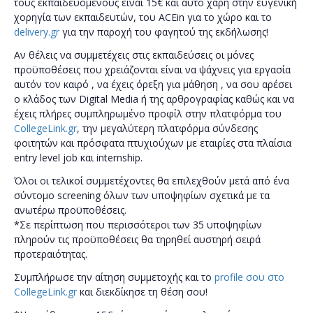
τους εκπαιδευόμενους είναι 15€ και αυτό χάρη στην ευγενική
χορηγία των εκπαιδευτών, του ACEin για το χώρο και το
delivery.gr
για την παροχή του φαγητού της εκδήλωσης!
Αν θέλεις να συμμετέχεις στις εκπαιδεύσεις οι μόνες
προϋποθέσεις που χρειάζονται είναι να ψάχνεις για εργασία
αυτόν τον καιρό , να έχεις όρεξη για μάθηση , να σου αρέσει
ο κλάδος των Digital Media ή της αρθρογραφίας καθώς και να
έχεις πλήρες συμπληρωμένο προφίλ στην πλατφόρμα του
CollegeLink.gr
, την μεγαλύτερη πλατφόρμα σύνδεσης
φοιτητών και πρόσφατα πτυχιούχων με εταιρίες στα πλαίσια
entry level job και internship.
Όλοι οι τελικοί συμμετέχοντες θα επιλεχθούν μετά από ένα
σύντομο screening όλων των υποψηφίων σχετικά με τα
ανωτέρω προϋποθέσεις.
*Σε περίπτωση που περισσότεροι των 35 υποψηφίων
πληρούν τις προϋποθέσεις θα τηρηθεί αυστηρή σειρά
προτεραιότητας.
Συμπλήρωσε την αίτηση συμμετοχής και το
profile σου στο
CollegeLink.gr
και διεκδίκησε τη θέση σου!