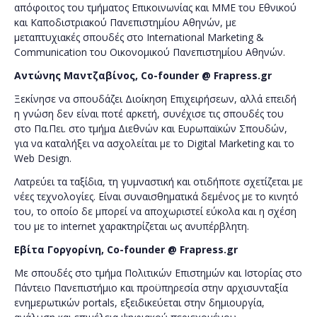
απόφοιτος του τμήματος Επικοινωνίας και ΜΜΕ του Εθνικού
και Καποδιστριακού Πανεπιστημίου Αθηνών, με
μεταπτυχιακές σπουδές στο International Marketing &
Communication του Οικονομικού Πανεπιστημίου Αθηνών.
Αντώνης
Μαντζαβίνος
, Co-founder @ Frapress.gr
Ξεκίνησε να σπουδάζει Διοίκηση Επιχειρήσεων, αλλά επειδή
η γνώση δεν είναι ποτέ αρκετή, συνέχισε τις σπουδές του
στο Πα.Πει. στο τμήμα Διεθνών και Ευρωπαϊκών Σπουδών,
για να καταλήξει να ασχολείται με το Digital Marketing και το
Web Design.
Λατρεύει τα ταξίδια, τη γυμναστική και οτιδήποτε σχετίζεται με
νέες τεχνολογίες. Είναι συναισθηματικά δεμένος με το κινητό
του, το οποίο δε μπορεί να αποχωριστεί εύκολα και η σχέση
του με το internet χαρακτηρίζεται ως ανυπέρβλητη.
Εβίτα
Γοργορίνη
,
Co-founder @ Frapress.gr
Με σπουδές στο τμήμα Πολιτικών Επιστημών και Ιστορίας στο
Πάντειο Πανεπιστήμιο και προϋπηρεσία στην αρχισυνταξία
ενημερωτικών portals, εξειδικεύεται στην δημιουργία,