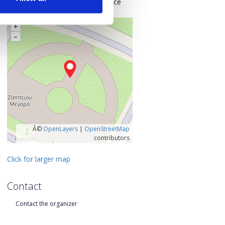
Kentrikos Tomeas Athinon, Greece
+
–
Â©
OpenLayers
|
OpenStreetMap
contributors
Click for larger map
Contact
Contact the organizer