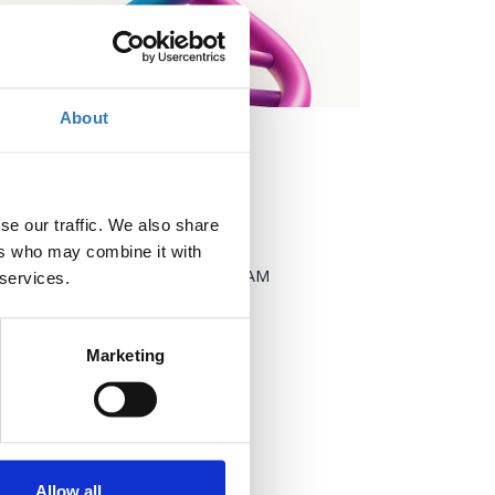
About
se our traffic. We also share
When?
ers who may combine it with
Thursday, October 9, 2025
9:00 AM
 services.
Add to your calendar
Marketing
Where?
Zappio Megaro
105 57 Athina
Allow all