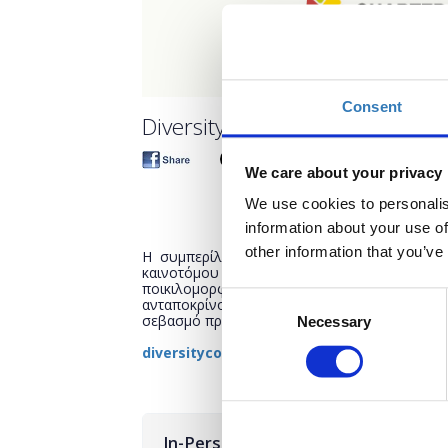
Consent
Diversity in Business Confere
We care about your privacy
We use cookies to personalis
information about your use of
other information that you’ve
Η συμπερίληψη και η ενσωμάτωση συνιστού
καινοτόμου εργασιακού περιβάλλοντος. Σε μι
ποικιλομορφία, οι επιχειρήσεις, οι φορείς 
Consent
ανταποκρίνονται στις σύγχρονες ανάγκες θέ
σεβασμό προς τα ανθρώπινα δικαιώματα.
Necessary
Selection
diversityconference.boussiasevents.gr
In-Person Conference Tickets