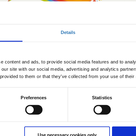
Details
nce 2025
e content and ads, to provide social media features and to analy
 our site with our social media, advertising and analytics partn
 provided to them or that they’ve collected from your use of their
ν θεμέλια για τη δημιουργία ενός υγιούς, ασφαλούς και
α κοινωνία που μεταβάλλεται διαρκώς και χαρακτηρίζεται από
και οι οργανισμοί καλούνται να υιοθετήσουν πολιτικές που
τοντας ως επίκεντρο τη συμπερίληψη, την ορατότητα και το
Preferences
Statistics
Use necessary cookies only