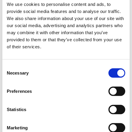
We use cookies to personalise content and ads, to
Δωρεάν δράσεις γνωριμίας των παιδιών με την επιστήμη
provide social media features and to analyse our traffic.
των υπολογιστών από την
Microsoft
.
We also share information about your use of our site with
our social media, advertising and analytics partners who
may combine it with other information that you’ve
Το
Σάββατο 8 Δεκεμβρίου
η
Microsoft
σε συνεργασία με
το
Found
.
ation
και το
Bobos
Arts
Festival
, διοργανώνει
provided to them or that they’ve collected from your use
στο
The
Hub
Events
μια σειρά
δωρεάν δράσεων
, οι οποίες
of their services.
στόχο έχουν να εμπνεύσουν τα παιδιά να γνωρίσουν τον
κόσμο του προγραμματισμού.
Consent
Necessary
Selection
Τι είναι ο κώδικας, πώς χρησιμοποιείται, μπορώ και εγώ να
γράψω έναν κώδικα;
Preferences
Τέσσερα ειδικά σχεδιασμένα εργαστήρια
θα
βοηθήσουν τα παιδιά, από
6 έως 12 ετών
, να κατανοήσουν
τη λογική ενός κώδικα προγραμματισμού (coding). Με τη
Statistics
βοήθεια υπολογιστών αλλά και χωρίς, τα παιδιά θα έρθουν
σε μια πρώτη επαφή με τον μαγικό κόσμο του
προγραμματισμού. Η εισαγωγή σε αυτόν γίνεται με έξυπνα
Marketing
κινητικά και μαθηματικά παιχνίδια, αλλά και με το