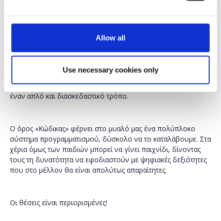
παιχνίδι Minecraft, τον πιο διασκεδαστικό τρόπο για να
κατανοήσουν ακόμη και όσοι έχουν λίγες γνώσεις
πληροφορικής τις βασικές έννοιες προγραμματισμού!
Allow all
Η
Ώρα του Κώδικα
είναι ένα παγκόσμιο κίνημα που έχει
προσεγγίσει εκατομμύρια μαθητές σε περισσότερες από 180
χώρες σε όλο τον κόσμο. Αποτελεί ευκαιρία ουσιαστικής
Use necessary cookies only
γνωριμίας με την επιστήμη των υπολογιστών, σχεδιασμένη
να εισάγει μαθητές σε βασικές έννοιες προγραμματισμού με
έναν απλό και διασκεδαστικό τρόπο.
Ο όρος «Κώδικας» φέρνει στο μυαλό μας ένα πολύπλοκο
σύστημα προγραμματισμού, δύσκολο να το καταλάβουμε. Στα
χέρια όμως των παιδιών μπορεί να γίνει παιχνίδι, δίνοντας
τους τη δυνατότητα να εφοδιαστούν με ψηφιακές δεξιότητες
που στο μέλλον θα είναι απολύτως απαραίτητες.
Οι θέσεις είναι περιορισμένες!